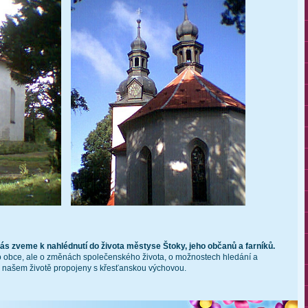
ás zveme k nahlédnutí do života městyse Štoky, jeho občanů a farníků.
to obce, ale o změnách společenského života, o možnostech hledání a
ou v našem životě propojeny s křesťanskou výchovou.