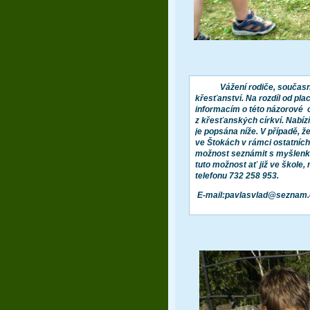
Vážení rodiče, současná 
křesťanství. Na rozdíl od pl
informacím o této názorové o
z křesťanských církví. Nabíz
je popsána níže. V případě, že
ve Štokách v rámci ostatních
možnost seznámit s myšlenko
tuto možnost ať již ve škole
telefonu 732 258 953.
E-mail:pavlasvlad@seznam.