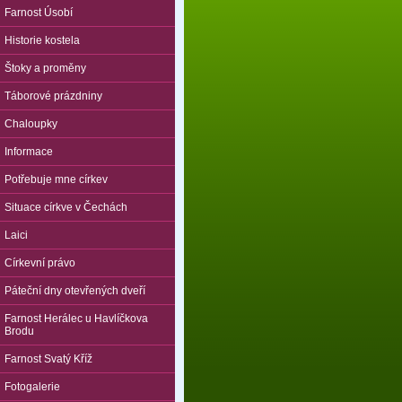
Farnost Úsobí
Historie kostela
Štoky a proměny
Táborové prázdniny
Chaloupky
Informace
Potřebuje mne církev
Situace církve v Čechách
Laici
Církevní právo
Páteční dny otevřených dveří
Farnost Herálec u Havlíčkova
Brodu
Farnost Svatý Kříž
Fotogalerie