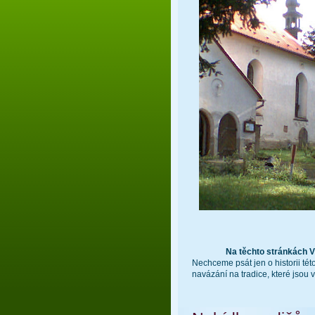
Na těchto stránkách V
Nechceme psát jen o historii té
navázání na tradice, které js