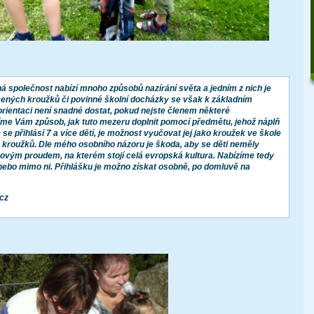
společnost nabízí mnoho způsobů nazírání světa a jedním z nich je
acených kroužků či povinné školní docházky se však k základním
rientaci není snadné dostat, pokud nejste členem některé
íme Vám způsob, jak tuto mezeru doplnit pomocí předmětu, jehož náplň
 se přihlásí 7 a více dětí, je možnost vyučovat jej jako kroužek ve škole
 kroužků. Dle mého osobního názoru je škoda, aby se děti neměly
vým proudem, na kterém stojí celá evropská kultura. Nabízíme tedy
, nebo mimo ni. Přihlášku je možno získat osobně, po domluvě na
cz