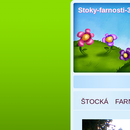
Stoky-farnosti-
Stoky-farnosti-
ŠTOCKÁ FAR