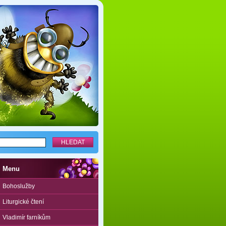
Menu
Bohoslužby
Liturgické čtení
Vladimír farníkům