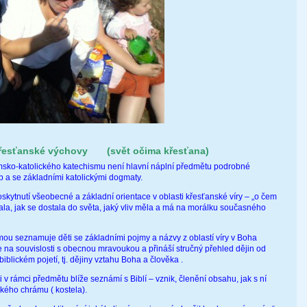
křesťanské výchovy (svět očima křesťana)
sko-katolického katechismu není hlavní náplní předmětu podrobné
eb a se základními katolickými dogmaty.
nutí všeobecné a základní orientace v oblasti křesťanské víry – „o čem
zala, jak se dostala do světa, jaký vliv měla a má na morálku současného
eznamuje děti se základními pojmy a názvy z oblastí víry v Boha
na souvislosti s obecnou mravoukou a přináší stručný přehled dějin od
iblickém pojetí, tj. dějiny vztahu Boha a člověka .
mci předmětu blíže seznámí s Biblí – vznik, členění obsahu, jak s ní
kého chrámu ( kostela).