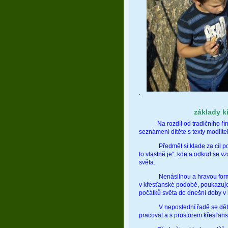
.
základy 
Na rozdíl od tradičního řím
seznámení dítěte s texty modlit
Předmět si klade za cíl poskyt
to vlastně je“, kde a odkud se v
světa.
Nenásilnou a hravou formou s
v křesťanské podobě, poukazuje 
počátků světa do dnešní doby v b
V neposlední řadě se děti v rá
pracovat a s prostorem křesťans