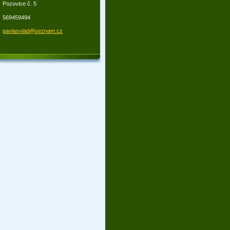
Pozovice č. 5
569459494
pavlasvl
ad@sezna
m.cz