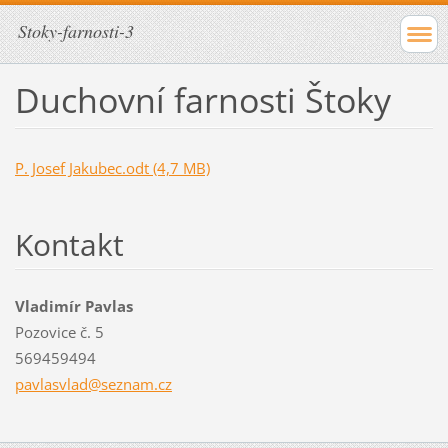
Stoky-farnosti-3
Duchovní farnosti Štoky
P. Josef Jakubec.odt (4,7 MB)
Kontakt
Vladimír Pavlas
Pozovice č. 5
569459494
pavlasvl
ad@sezna
m.cz