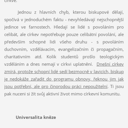
církve.
Jednou z hlavních chyb, kterou biskupové dělají,
spočívá v jednoduchém faktu - nevyhledávají nejschopnější
jedince ve farnostech. Hledají se lidé s povoláním pro
celibát, ale církev nepotřebuje pouze celibátní povolání, ale
především schopné lidi všeho druhu - s povoláním
duchovním, vzdělávacím, evangelizačním či propagačním,
charitativním atd. Kolik studentů prošlo teologickým
vzděláním a dnes nemají v církvi uplatnění.
Dnešní církev
zmírá, protože schopní lidé sedí bezmocně v lavicích, biskup
je nedokáže zařadit do programu obnovy, řeknou jim jak
jsou potřební, ale pro činorodou práci nepoužitelní
. Ti jsou
pak nuceni si žít svůj aktivní život mimo církevní komunitu.
Universalita kněze