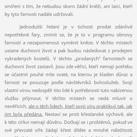
smířeni s tím, že nebudou skoro žádní kněží, ani laici, kteří
by tyto farnosti nadále udržovali.
Jednodušší řešení je v tichosti prodat zdánlivě
nepotřebné fary, zmínit se, že je to v programu obnovy
farností a nezapomenout vyměnit kněze. V těchto místech
ustane duchovní život a pak budou následovat z prodejem
vykradených kostelů. V těchto „prodaných“ farnostech se
duchovní život zastavil. Jsou zde věřící, kteří nemají potřebu
se účastnit pouhé mše svaté, na kterou je kladen důraz a
farnost se posuzuje podle návštěvníků bohoslužeb. Svojí
vlastní vírou nedospěli tito lidé k potřebnosti tuto nabízenou
službu přijmout. V těchto místech se nedá mluvit o
nevěřících,
ale o těch lidech, kteří svoji víru praktikují tak, jak
jim byla předána.
Nestaví se proti křesťanské výchově, ale
k této církvi nemají důvěru. Dočkají se i problémů, pokud ve
své převzaté víře žádají křest dítěte a mnohé náležitosti