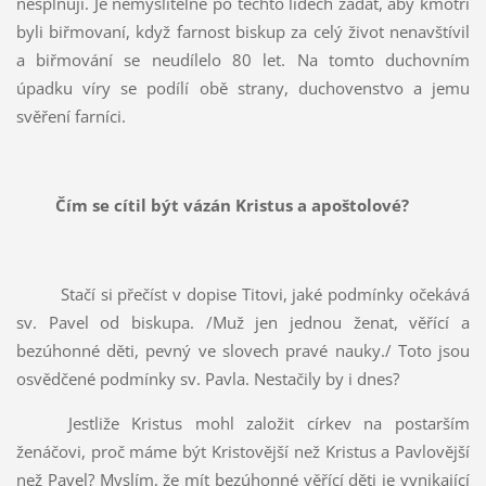
nesplňují. Je nemyslitelné po těchto lidech žádat, aby kmotři
byli biřmovaní, když farnost biskup za celý život nenavštívil
a biřmování se neudílelo 80 let. Na tomto duchovním
úpadku víry se podílí obě strany, duchovenstvo a jemu
svěření farníci.
Čím se cítil být vázán Kristus a apoštolové?
Stačí si přečíst v dopise Titovi, jaké podmínky očekává
sv. Pavel od biskupa. /Muž jen jednou ženat, věřící a
bezúhonné děti, pevný ve slovech pravé nauky./ Toto jsou
osvědčené podmínky sv. Pavla. Nestačily by i dnes?
Jestliže Kristus mohl založit církev na postarším
ženáčovi, proč máme být Kristovější než Kristus a Pavlovější
než Pavel? Myslím, že mít bezúhonné věřící děti je vynikající