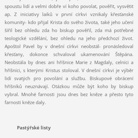
spoustu lidí a velmi dobře ví koho povolat, pověřit, vysvětit
ap. Z iniciativy laiků v první církvi vznikaly křesťanské
komunity- kdo přijal Krista do svého života, také jeho učení
šířil bez ohledu zda ho biskup pověřil, zda má potřebné
teologické vzdělání, bez ohledu na jeho předchozí život.
Apoštol Pavel by v dnešní církvi neobstál- pronásledoval
křesťany, dokonce schvaloval ukamenování Štěpána.
Neobstála by dnes ani hříšnice Marie z Magdaly, celníci a
hříšníci, s kterými Kristus stoloval. V dnešní církvi je výběr
lidí svatých pro povolání a službu. Biskupové obrácení
hříšníků neuznávají. Otázkou může být koho by biskup
vybral. Mnohé farnosti jsou dnes bez kněze a přesto tyto
farnosti kněze daly.
Pastýřské listy