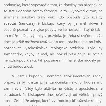
podmínka, která vypovídá o tom, že dotyčný má předpoklad
se stát i dobrým otcem farnosti. Je to i výpověď o tom, co
znamená sousloví zralý věk. Kdo posoudí tyto kvality
adeptů? Samozřejmě biskup, který by je měl důvěrně
osobně poznat (viz výše pobyty ve farnostech). Stejně tak i
on může udělat výjimky z pravidla. Je třeba si uvědomit, že
dnes je ještě možnost uvažovat o tom, zda budeme po knězi
požadovat vysokoškolské teologické vzdělání. Bylo by
sympatické, kdyby je měl, ale pokud biskupové se rychle
nerozhoupou k akci, tak popsané minimalistické modely jim
vnutí budoucnost.
V Písmu kupodivu nemáme zdokumentován žádný
případ, že by Kristus přijal za učeníka někoho, kdo se mu
sám nabídl. Vždy byla aktivita na Kristu a apoštolech. Je
paradoxní, že biskupové dnes očekávají od věřících pravý
opak. Čekají, že adepti, které vyprodukují křesťanské rodiny,