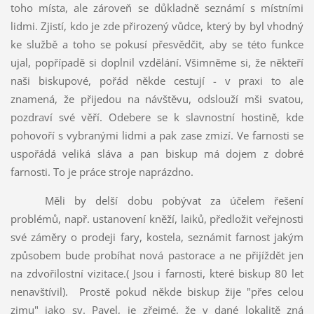
toho místa, ale zároveň se důkladně seznámí s místními
lidmi. Zjistí, kdo je zde přirozený vůdce, který by byl vhodný
ke službě a toho se pokusí přesvědčit, aby se této funkce
ujal, popřípadě si doplnil vzdělání. Všimněme si, že někteří
naši biskupové, pořád někde cestují - v praxi to ale
znamená, že přijedou na návštěvu, odslouží mši svatou,
pozdraví své věří. Odebere se k slavnostní hostině, kde
pohovoří s vybranými lidmi a pak zase zmizí. Ve farnosti se
uspořádá veliká sláva a pan biskup má dojem z dobré
farnosti. To je práce stroje naprázdno.
Měli by delší dobu pobývat za účelem řešení
problémů, např. ustanovení kněží, laiků, předložit veřejnosti
své záměry o prodeji fary, kostela, seznámit farnost jakým
způsobem bude probíhat nová pastorace a ne přijíždět jen
na zdvořilostní vizitace.( Jsou i farnosti, které biskup 80 let
nenavštívil).
Prostě pokud někde biskup žije "přes celou
zimu" jako sv. Pavel, je zřejmé, že v dané lokalitě zná