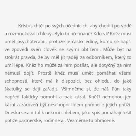
. Kristus chtěl po svých učednících, aby chodili po vodě
a rozmnožovali chleby. Bylo to přehnané? Kdo ví? Kněz musí
umět psychoterapii, protože je často jediný, komu se např.
ve zpovědi svěří člověk se svými obtížemi. Může být na
stokrát pravda, že by měl jít raději za odborníkem, který to
umí lépe. Kněz ho může za ním posílat, ale dotyčný za ním
nemusí dojít. Prostě kněz musí umět pomáhat všemi
schopnosti, které má k dispozici, bez ohledu, do jaké
škatulky se dají zařadit. Všimněme si, že náš Pán taky
napřed fakticky pomohl a pak kázal. Kněží nemohou jen
kázat a zároveň být neschopní lidem pomoci z jejich potíží.
Dneska se ani tolik nekrmí chlebem, jako spíš pomáhají řešit
potíže partnerské, rodinné aj. Vezměme to obráceně.