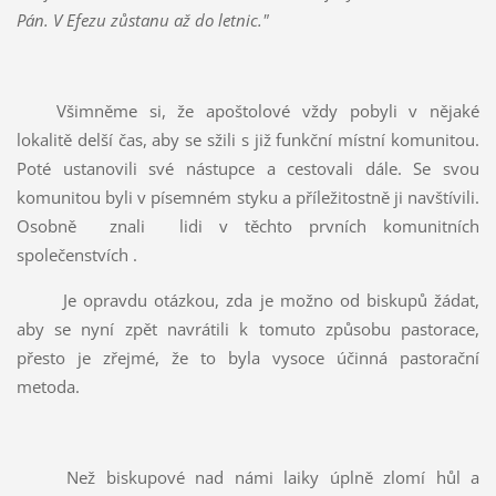
Pán. V Efezu zůstanu až do letnic."
Všimněme si, že apoštolové vždy pobyli v nějaké
lokalitě delší čas, aby se sžili s již funkční místní komunitou.
Poté ustanovili své nástupce a cestovali dále. Se svou
komunitou byli v písemném styku a příležitostně ji navštívili.
Osobně
znali
lidi v těchto prvních komunitních
společenstvích .
Je opravdu otázkou, zda je možno od biskupů žádat,
aby se nyní zpět navrátili k tomuto způsobu pastorace,
přesto je zřejmé, že to byla vysoce účinná pastorační
metoda.
Než biskupové nad námi laiky úplně zlomí hůl a