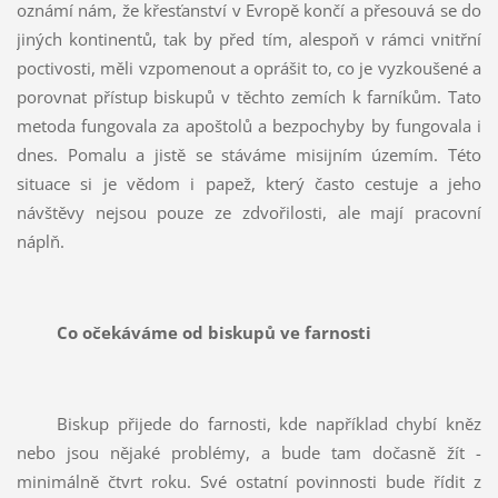
oznámí nám, že křesťanství v Evropě končí a přesouvá se do
jiných kontinentů, tak by před tím, alespoň v rámci vnitřní
poctivosti, měli vzpomenout a oprášit to, co je vyzkoušené a
porovnat přístup biskupů v těchto zemích k farníkům. Tato
metoda fungovala za apoštolů a bezpochyby by fungovala i
dnes. Pomalu a jistě se stáváme misijním územím. Této
situace si je vědom i papež, který často cestuje a jeho
návštěvy nejsou pouze ze zdvořilosti, ale mají pracovní
náplň.
Co očekáváme od biskupů ve farnosti
Biskup přijede do farnosti, kde například chybí kněz
nebo jsou nějaké problémy, a bude tam dočasně žít -
minimálně čtvrt roku. Své ostatní povinnosti bude řídit z