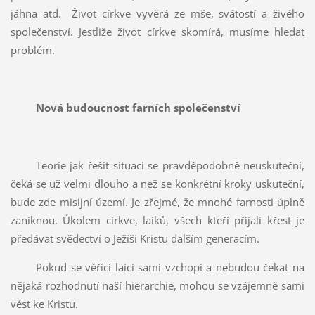
jáhna atd.
Život církve vyvěrá ze mše, svátostí a živého
společenství. Jestliže život církve skomírá, musíme hledat
problém.
Nová budoucnost farních společenství
Teorie jak řešit situaci se pravděpodobně neuskuteční,
čeká se už velmi dlouho a než se konkrétní kroky uskuteční,
bude zde misijní území. Je zřejmé, že mnohé farnosti úplně
zaniknou. Úkolem církve, laiků, všech kteří přijali křest je
předávat svědectví o Ježíši Kristu dalším generacím.
Pokud se věřící laici sami vzchopí a nebudou čekat na
nějaká rozhodnutí naší hierarchie, mohou se vzájemně sami
vést ke Kristu.