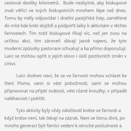
cestovat desítky kilometrů.
Bude nezbytné, aby biskupové
znali věřící ve svých biskupstvích mnohem lépe než dnes.
Tomu by měly odpovídat i dnešní pastýřské listy, zaměřené
do míst kde kněz dojíždí a podpořit laiky k aktivitám v těchto
farnostech. Tím totiž biskupové říkají víc, než jen zvou na
určitou akci, tím zároveň dávají jasně najevo, že tyto
moderní způsoby pastorace schvalují a ba přímo doporučují.
Laici se mohou opřít o jejich slovo i úsilí pozitivních změn v
církvi.
Laici dodnes neví, že se ve farnosti mohou scházet ke
čtení Písma, sami si vést pobožnosti, sami se mohou
připravovat na přijetí svátostí, vést různé kroužky, v případě
naléhavosti i pokřtít.
Tyto aktivity byly vždy záležitostí kněze ve farnosti a
když kněze není, tak čekají na zázrak. Není se čemu divit, po
mnoho generací byli farníci vedeni k otrocké poslušnosti a