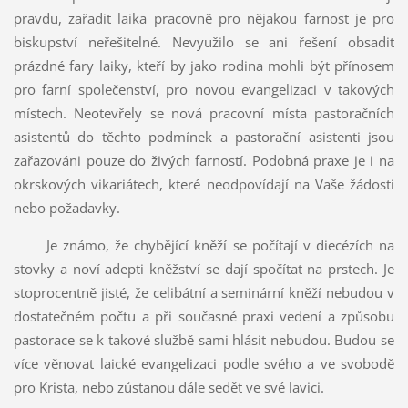
pravdu, zařadit laika pracovně pro nějakou farnost je pro
biskupství neřešitelné. Nevyužilo se ani řešení obsadit
prázdné fary laiky, kteří by jako rodina mohli být přínosem
pro farní společenství, pro novou evangelizaci v takových
místech. Neotevřely se nová pracovní místa pastoračních
asistentů do těchto podmínek a pastorační asistenti jsou
zařazováni pouze do živých farností. Podobná praxe je i na
okrskových vikariátech, které neodpovídají na Vaše žádosti
nebo požadavky.
Je známo, že chybějící kněží se počítají v diecézích na
stovky a noví adepti kněžství se dají spočítat na prstech. Je
stoprocentně jisté, že celibátní a seminární kněží nebudou v
dostatečném počtu a při současné praxi vedení a způsobu
pastorace se k takové službě sami hlásit nebudou. Budou se
více věnovat laické evangelizaci podle svého a ve svobodě
pro Krista, nebo zůstanou dále sedět ve své lavici.