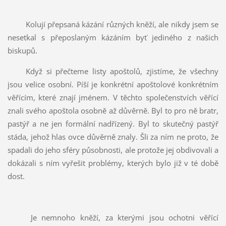
Kolují přepsaná kázání různých kněží, ale nikdy jsem se
nesetkal s přeposlaným kázáním byť jediného z našich
biskupů.
Když si přečteme listy apoštolů, zjistíme, že všechny
jsou velice osobní. Píší je konkrétní apoštolové konkrétním
věřícím, které znají jménem. V těchto společenstvích věřící
znali svého apoštola osobně až důvěrně. Byl to pro ně bratr,
pastýř a ne jen formální nadřízený. Byl to skutečný pastýř
stáda, jehož hlas ovce důvěrně znaly. Šli za ním ne proto, že
spadali do jeho sféry působnosti, ale protože jej obdivovali a
dokázali s ním vyřešit problémy, kterých bylo již v té době
dost.
Je nemnoho kněží, za kterými jsou ochotni věřící