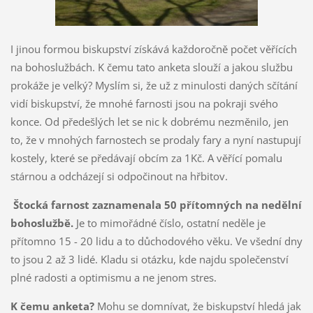
I jinou formou biskupství získává každoročně počet věřících
na bohoslužbách. K čemu tato anketa slouží a jakou službu
prokáže je velký? Myslím si, že už z minulosti daných sčítání
vidí biskupství, že mnohé farnosti jsou na pokraji svého
konce. Od předešlých let se nic k dobrému nezměnilo, jen
to, že v mnohých farnostech se prodaly fary a nyní nastupují
kostely, které se předávají obcím za 1Kč. A věřící pomalu
stárnou a odcházejí si odpočinout na hřbitov.
Štocká farnost zaznamenala 50 přítomných na nedělní
bohoslužbě.
Je to mimořádné číslo, ostatní neděle je
přítomno 15 - 20 lidu a to důchodového věku. Ve všední dny
to jsou 2 až 3 lidé. Kladu si otázku, kde najdu společenství
plné radosti a optimismu a ne jenom stres.
K čemu anketa?
Mohu se domnívat, že biskupství hledá jak