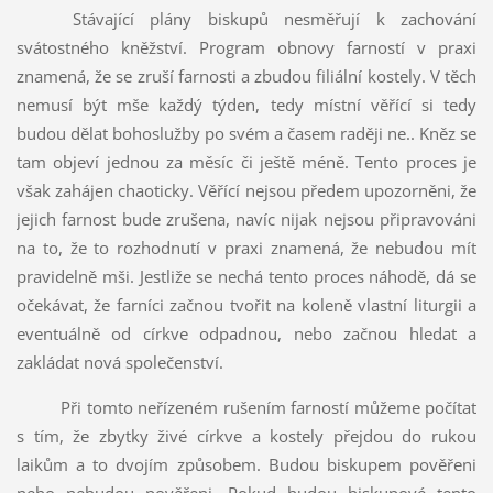
Stávající plány biskupů nesměřují k zachování
svátostného kněžství. Program obnovy farností v praxi
znamená, že se zruší farnosti a zbudou filiální kostely. V těch
nemusí být mše každý týden, tedy místní věřící si tedy
budou dělat bohoslužby po svém a časem raději ne.. Kněz se
tam objeví jednou za měsíc či ještě méně. Tento proces je
však zahájen chaoticky. Věřící nejsou předem upozorněni, že
jejich farnost bude zrušena, navíc nijak nejsou připravováni
na to, že to rozhodnutí v praxi znamená, že nebudou mít
pravidelně mši. Jestliže se nechá tento proces náhodě, dá se
očekávat, že farníci začnou tvořit na koleně vlastní liturgii a
eventuálně od církve odpadnou, nebo začnou hledat a
zakládat nová společenství.
Při tomto neřízeném rušením farností můžeme počítat
s tím, že zbytky živé církve a kostely přejdou do rukou
laikům a to dvojím způsobem. Budou biskupem pověřeni