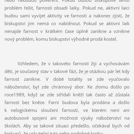
nebo nebudou pověřeni. Pokud budou biskupové tento
problém řešit, farnosti obsadí laiky. Pokud ne, aktivní laici
budou sami vyvíjet aktivity ve farnosti a nakonec zjistí, že
biskupství jim nemá co nabídnout. Pokud se aktivní laik
nenajde farnost v krátkém čase úplně zanikne a vznikne
nový problém, komu biskupství výhodně prodá kostel.
Vzhledem, že v takovéto farnosti žiji a vychovávám
děti, je současný stav v takové fázi, že je otázkou pár let kdy
farnost zanikne. V době totality se zde vyučovalo
náboženství, byl zde chrámový sbor. Ke zlomu došlo po
roce1989, když se zde střídali kněží tak často až zůstala
farnost bez kněze. Farní budova byla prodána a došlo
k nelogickému sloučení farností, ve kterém není ani
autobusové spojení ani možnost výuky náboženství na
školách. Aby se takové situaci předešlo, očekával bych od
biskupů, že uskuteční tyto nebo podobné kroky: