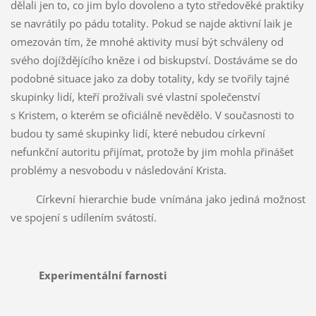
dělali jen to, co jim bylo dovoleno a tyto středověké praktiky
se navrátily po pádu totality. Pokud se najde aktivní laik je
omezován tím, že mnohé aktivity musí být schváleny od
svého dojíždějícího kněze i od biskupství. Dostáváme se do
podobné situace jako za doby totality, kdy se tvořily tajné
skupinky lidí, kteří prožívali své vlastní společenství
s Kristem, o kterém se oficiálně nevědělo. V současnosti to
budou ty samé skupinky lidí, které nebudou církevní
nefunkční autoritu přijímat, protože by jim mohla přinášet
problémy a nesvobodu v následování Krista.
Církevní hierarchie bude vnímána jako jediná možnost
ve spojení s udílením svátostí.
Experimentální farnosti