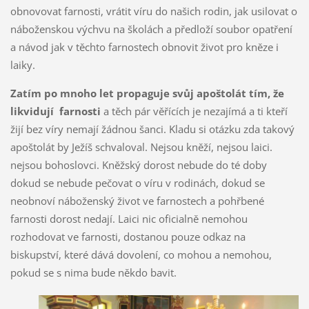
obnovovat farnosti, vrátit víru do našich rodin, jak usilovat o
náboženskou výchvu na školách a předloží soubor opatření
a návod jak v těchto farnostech obnovit život pro kněze i
laiky.
Zatím po mnoho let propaguje svůj apoštolát tím, že
likvidují farnosti
a těch pár věřících je nezajímá a ti kteří
žijí bez víry nemají žádnou šanci. Kladu si otázku zda takový
apoštolát by Ježíš schvaloval. Nejsou kněží, nejsou laici.
nejsou bohoslovci. Kněžský dorost nebude do té doby
dokud se nebude pečovat o víru v rodinách, dokud se
neobnoví náboženský život ve farnostech a pohřbené
farnosti dorost nedají. Laici nic oficialně nemohou
rozhodovat ve farnosti, dostanou pouze odkaz na
biskupství, které dává dovolení, co mohou a nemohou,
pokud se s nima bude někdo bavit.