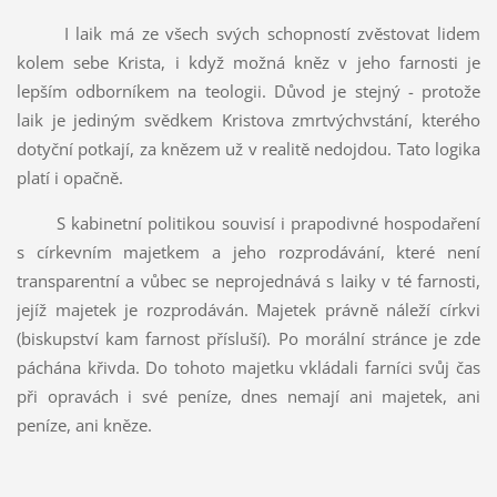
I laik má ze všech svých schopností zvěstovat lidem
kolem sebe Krista, i když možná kněz v jeho farnosti je
lepším odborníkem na teologii. Důvod je stejný - protože
laik je jediným svědkem Kristova zmrtvýchvstání, kterého
dotyční potkají, za knězem už v realitě nedojdou. Tato logika
platí i opačně.
S kabinetní politikou souvisí i prapodivné hospodaření
s církevním majetkem a jeho rozprodávání, které není
transparentní a vůbec se neprojednává s laiky v té farnosti,
jejíž majetek je rozprodáván. Majetek právně náleží církvi
(biskupství kam farnost přísluší). Po morální stránce je zde
páchána křivda. Do tohoto majetku vkládali farníci svůj čas
při opravách i své peníze, dnes nemají ani majetek, ani
peníze, ani kněze.