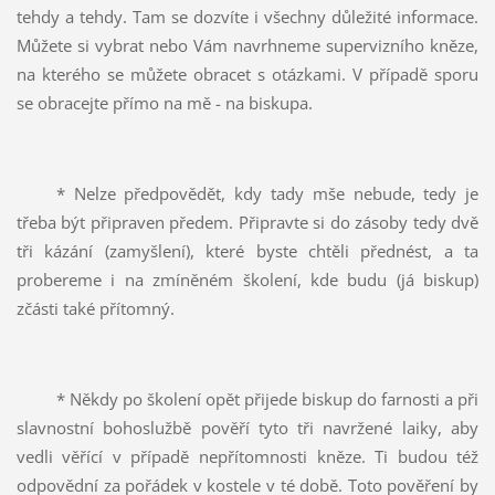
tehdy a tehdy. Tam se dozvíte i všechny důležité informace.
Můžete si vybrat nebo Vám navrhneme supervizního kněze,
na kterého se můžete obracet s otázkami. V případě sporu
se obracejte přímo na mě - na biskupa.
* Nelze předpovědět, kdy tady mše nebude, tedy je
třeba být připraven předem. Připravte si do zásoby tedy dvě
tři kázání (zamyšlení), které byste chtěli přednést, a ta
probereme i na zmíněném školení, kde budu (já biskup)
zčásti také přítomný.
* Někdy po školení opět přijede biskup do farnosti a při
slavnostní bohoslužbě pověří tyto tři navržené laiky, aby
vedli věřící v případě nepřítomnosti kněze. Ti budou též
odpovědní za pořádek v kostele v té době. Toto pověření by