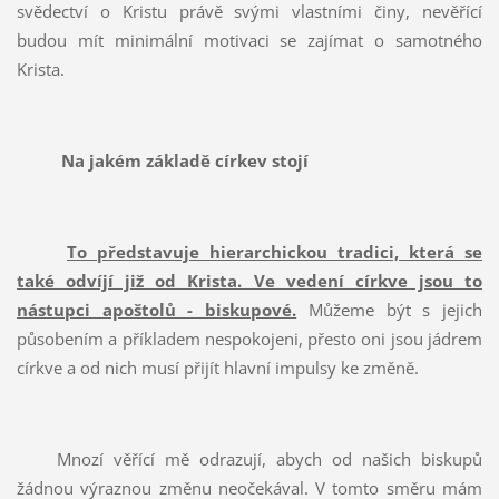
svědectví o Kristu právě svými vlastními činy, nevěřící
budou mít minimální motivaci se zajímat o samotného
Krista.
Na jakém základě církev stojí
To představuje hierarchickou tradici, která se
také odvíjí již od Krista. Ve vedení církve jsou to
nástupci apoštolů - biskupové.
Můžeme být s jejich
působením a příkladem nespokojeni, přesto oni jsou jádrem
církve a od nich musí přijít hlavní impulsy ke změně.
Mnozí věřící mě odrazují, abych od našich biskupů
žádnou výraznou změnu neočekával. V tomto směru mám