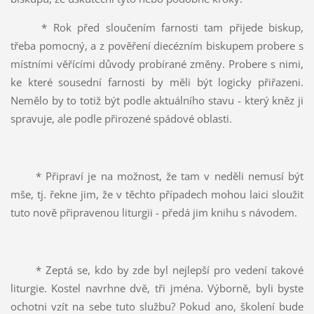
* Rok před sloučením farnosti tam přijede biskup,
třeba pomocný, a z pověření diecézním biskupem probere s
místními věřícími důvody probírané změny. Probere s nimi,
ke které sousední farnosti by měli být logicky přiřazeni.
Nemělo by to totiž být podle aktuálního stavu - který kněz ji
spravuje, ale podle přirozené spádové oblasti.
* Připraví je na možnost, že tam v neděli nemusí být
mše, tj. řekne jim, že v těchto případech mohou laici sloužit
tuto nově připravenou liturgii - předá jim knihu s návodem.
* Zeptá se, kdo by zde byl nejlepší pro vedení takové
liturgie. Kostel navrhne dvě, tři jména. Výborně, byli byste
ochotni vzít na sebe tuto službu? Pokud ano, školení bude