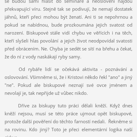
se budou sami hlásit do semináře a neoslovení najdou
překvapující víru. Stejně tak se podivují, že nemají dostatek
jáhnů, kteří přeci mohou být ženatí. Ani ti se nepohrnou a
pokud se nabídnou, bude prozkoumána jejich svatost od
narození. Biskupové stále vidí chybu ve věřících i na těch,
kteří slyšeli hlas povolání a jejich život neodpovídal svatosti
před obrácením. Ne. Chyba je sedět se sítí na břehu a čekat,
že do ní z vody naskákají ryby samy.
Od rybáře lidí se očekává aktivita - poznávání a
oslovování. Všimněme si, že i Kristovi někdo řekl "ano" a jiný
"ne". Pokud ale biskupové neznají své ovce jménem a
nevolají je, tak nepřijde už vůbec nikdo.
Dříve za biskupy tuto práci dělali kněží. Když dnes
kněží nejsou, musí se této práce ujmout opět biskupové,
protože další pověření do těchto farností nedali.
Řekněme si
na rovinu. Kdo jiný? Toto je přeci elementární logika naší