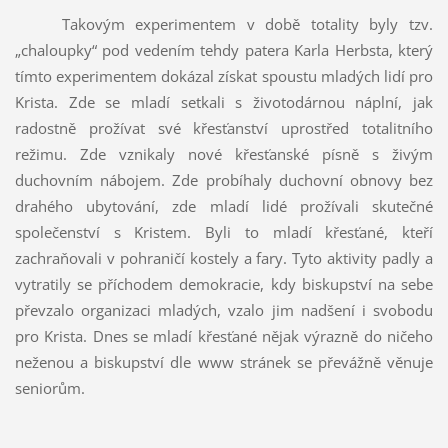
Takovým experimentem v době totality byly tzv.
„chaloupky“ pod vedením tehdy patera Karla Herbsta, který
tímto experimentem dokázal získat spoustu mladých lidí pro
Krista. Zde se mladí setkali s životodárnou náplní, jak
radostně prožívat své křesťanství uprostřed totalitního
režimu. Zde vznikaly nové křesťanské písně s živým
duchovním nábojem. Zde probíhaly duchovní obnovy bez
drahého ubytování, zde mladí lidé prožívali skutečné
společenství s Kristem. Byli to mladí křesťané, kteří
zachraňovali v pohraničí kostely a fary. Tyto aktivity padly a
vytratily se příchodem demokracie, kdy biskupství na sebe
převzalo organizaci mladých, vzalo jim nadšení i svobodu
pro Krista. Dnes se mladí křesťané nějak výrazně do ničeho
neženou a biskupství dle www stránek se převážně věnuje
seniorům.