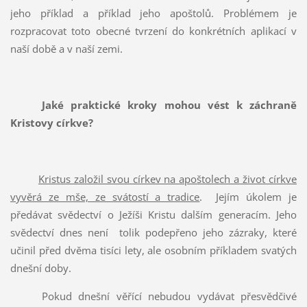
jeho příklad a příklad jeho apoštolů. Problémem je
rozpracovat toto obecné tvrzení do konkrétních aplikací v
naší době a v naší zemi.
Jaké praktické kroky mohou vést k záchraně
Kristovy církve?
Kristus založil svou církev na apoštolech a život církve
vyvěrá ze mše, ze svátostí a tradice
.
Jejím úkolem je
předávat svědectví o Ježíši Kristu dalším generacím. Jeho
svědectví dnes není
tolik podepřeno jeho zázraky, které
učinil před dvěma tisíci lety, ale osobním příkladem svatých
dnešní doby.
Pokud dnešní věřící nebudou vydávat přesvědčivé