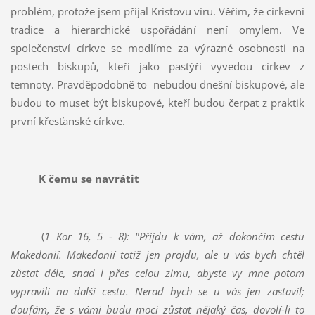
problém, protože jsem přijal Kristovu víru. Věřím, že církevní
tradice a hierarchické uspořádání není omylem. Ve
společenství církve se modlíme za výrazné osobnosti na
postech biskupů, kteří jako pastýři vyvedou církev z
temnoty. Pravděpodobně to
nebudou dnešní biskupové, ale
budou to muset být biskupové, kteří budou čerpat z praktik
první křesťanské církve.
K čemu se navrátit
(
1 Kor 16,
5 - 8):
"Přijdu k vám, až dokončím cestu
Makedonií. Makedonií totiž jen projdu, ale u vás bych chtěl
zůstat déle, snad i přes celou zimu, abyste vy mne potom
vypravili na další cestu. Nerad bych se u vás jen zastavil;
doufám, že s vámi budu moci zůstat nějaký čas, dovolí-li to