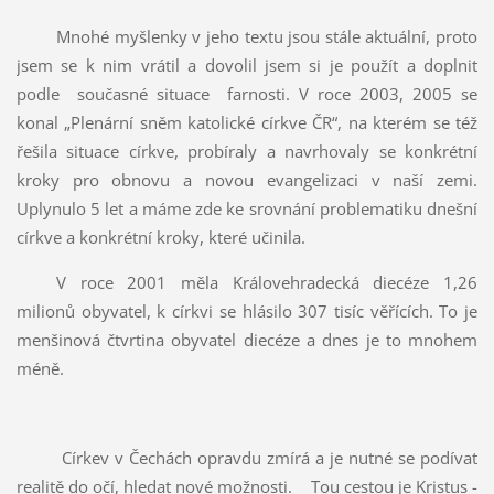
Mnohé myšlenky v jeho textu jsou stále aktuální, proto
jsem se k nim vrátil a dovolil jsem si je použít a doplnit
podle současné situace farnosti. V roce 2003, 2005 se
konal „Plenární sněm katolické církve ČR“, na kterém se též
řešila situace církve, probíraly a navrhovaly se konkrétní
kroky pro obnovu a novou evangelizaci v naší zemi.
Uplynulo 5 let a máme zde ke srovnání problematiku dnešní
církve a konkrétní kroky, které učinila.
V roce 2001 měla Královehradecká diecéze 1,26
milionů obyvatel, k církvi se hlásilo 307 tisíc věřících. To je
menšinová čtvrtina obyvatel diecéze a dnes je to mnohem
méně.
Církev v Čechách opravdu zmírá a je nutné se podívat
realitě do očí, hledat nové možnosti.
Tou cestou je Kristus -