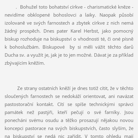
.
Bohužel toto bohatství církve - charismatické kněze -
nevidíme obklopené bohoslovci a laiky. Naopak působí
izolovaně ve svých farnostech a zbytek církve z nich nemá
žádný prospěch. Dnes pater Karel Herbst, jako pomocný
biskup rozhoduje na biskupství o vhodnosti té, či oné písně
k bohoslužbám. Biskupové
by si měli vážit těchto darů
Ducha sv. a využít je, jak je to jen možné. Dávat je za příklad
zbývajícím kněžím.
Ze strany ostatních kněží je dnes totiž cítit, že v těchto
sloučených farnostech se nedokáží orientovat, ani navázat
pastostorační kontakt. Cítí se spíše technickými správci
památek než pastýři, kteří pečují o své farníky. Jsou
ponecháni svému osudu a těžko prosazují nějakou novou
koncepci pastorace na svých biskupstvích, často slyším, že
na biskupství se nedá nic zařídit. V tomto ohledu mají