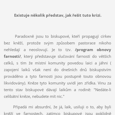
Existuje několik představ, jak řešit tuto krizi.
Paradoxně jsou to biskupové, kteří propagují církev
bez kněží, protože svým způsobem pastorace nikoho
nehledají a neoslovují. Je to tzv.
/program obnovy
farností/
, který představuje slučování farností do větších
celků, s tím že místní komunity povedou laici a jáhni (
zapojení laiků však není do dnešních dnů biskupstvím
prováděno a tyto farnosti jsou postupně touto obnovou
likvidovány). Kněze tyto komunity uvidí jen zřídka. Vinu za
tento stav biskupové dávají laikům a rodině: "Nedáte-li
celibátní kněze, nebudete mít nic."
Připadá mi absurdní, že já, laik, usiluji o to, aby byli
kněží ve farnostech, zatímco biskupové jsou poklidně