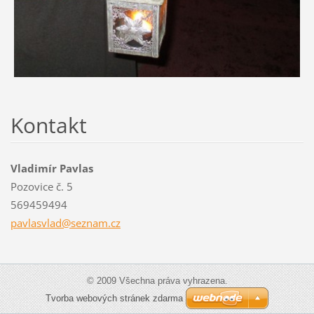
Kontakt
Vladimír Pavlas
Pozovice č. 5
569459494
pavlasvl
ad@sezna
m.cz
© 2009 Všechna práva vyhrazena.
Tvorba webových stránek zdarma