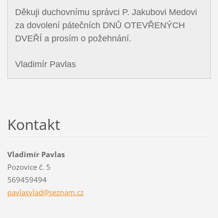
Děkuji duchovnímu správci P. Jakubovi Medovi
za dovolení pátečních DNŮ OTEVŘENÝCH
DVEŘÍ a prosím o požehnání.
Vladimír Pavlas
Kontakt
Vladimír Pavlas
Pozovice č. 5
569459494
pavlasvl
ad@sezna
m.cz