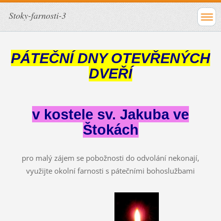
Stoky-farnosti-3
PÁTEČNÍ DNY OTEVŘENÝCH
DVEŘÍ
v kostele sv. Jakuba ve
Štokách
pro malý zájem se pobožnosti do odvolání nekonají,
využijte okolní farnosti s pátečními bohoslužbami