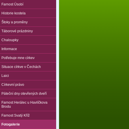
Farnost Úsobí
Historie kostela
Štoky a proměny
Táborové prázdniny
Chaloupky
Informace
Potřebuje mne církev
Situace církve v Čechách
Laici
Církevní právo
Páteční dny otevřených dveří
Farnost Herálec u Havlíčkova
Brodu
Farnost Svatý Kříž
Fotogalerie