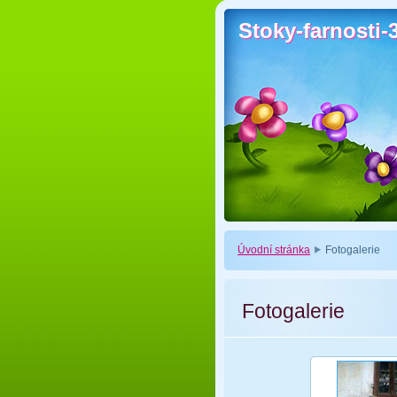
Stoky-farnosti-
Stoky-farnosti-
Úvodní stránka
Fotogalerie
Fotogalerie