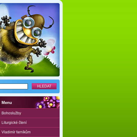
Menu
Bohoslužby
Liturgické čtení
Vladimír farníkům