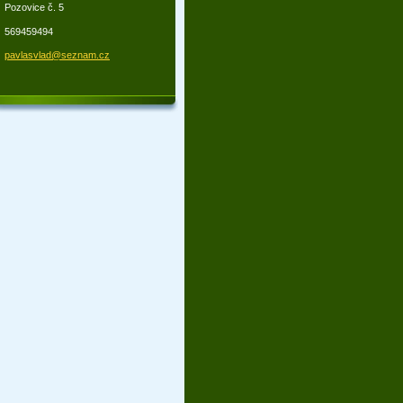
Pozovice č. 5
569459494
pavlasvl
ad@sezna
m.cz