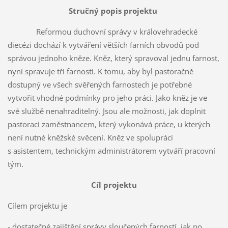
Stručný popis projektu
Reformou duchovní správy v královehradecké
diecézi dochází k vytváření větších farních obvodů pod
správou jednoho kněze. Kněz, který spravoval jednu farnost,
nyní spravuje tři farnosti. K tomu, aby byl pastoračně
dostupný ve všech svěřených farnostech je potřebné
vytvořit vhodné podmínky pro jeho práci. Jako kněz je ve
své službě nenahraditelný. Jsou ale možnosti, jak doplnit
pastoraci zaměstnancem, který vykonává práce, u kterých
není nutné kněžské svěcení. Kněz ve spolupráci
s asistentem, technickým administrátorem vytváří pracovní
tým.
Cíl projektu
Cílem projektu je
- dostatečné zajištění správy sloučených farností, jak po