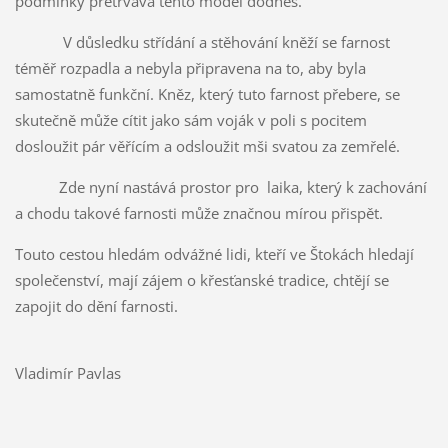
podmínky přetrvává tento model dodnes.
V důsledku střídání a stěhování kněží se farnost
téměř rozpadla a nebyla připravena na to, aby byla
samostatně funkční. Kněz, který tuto farnost přebere, se
skutečně může cítit jako sám voják v poli s pocitem
dosloužit pár věřícím a odsloužit mši svatou za zemřelé.
Zde nyní nastává prostor pro laika, který k zachování
a chodu takové farnosti může značnou mírou přispět.
Touto cestou hledám odvážné lidi, kteří ve Štokách hledají
společenství, mají zájem o křesťanské tradice, chtějí se
zapojit do dění farnosti.
Vladimír Pavlas