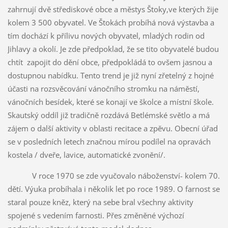
zahrnují dvě střediskové obce a městys Štoky,ve kterých žije
kolem 3 500 obyvatel. Ve Štokách probíhá nová výstavba a
tím dochází k přílivu nových obyvatel, mladých rodin od
Jihlavy a okolí. Je zde předpoklad, že se tito obyvatelé budou
chtít zapojit do dění obce, předpokládá to ovšem jasnou a
dostupnou nabídku. Tento trend je již nyní zřetelný z hojné
účasti na rozsvěcování vánočního stromku na náměstí,
vánočních besídek, které se konají ve školce a místní škole.
Skautský oddíl již tradičně rozdává Betlémské světlo a má
zájem o další aktivity v oblasti recitace a zpěvu. Obecní úřad
se v posledních letech značnou mírou podílel na opravách
kostela / dveře, lavice, automatické zvonění/.
V roce 1970 se zde vyučovalo náboženství- kolem 70.
dětí. Výuka probíhala i několik let po roce 1989. O farnost se
staral pouze kněz, který na sebe bral všechny aktivity
spojené s vedením farnosti. Přes změněné výchozí