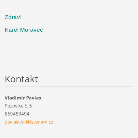
Zdraví
Karel Moravec
Kontakt
Vladimír Pavlas
Pozovice č. 5
569459494
pavlasvl
ad@sezna
m.cz