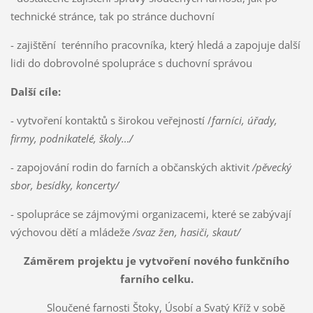
technické stránce, tak po stránce duchovní
- zajištění terénního pracovníka, který hledá a zapojuje další
lidi do dobrovolné spolupráce s duchovní správou
Další cíle:
- vytvoření kontaktů s širokou veřejností /
farníci, úřady,
firmy, podnikatelé, školy…/
- zapojování rodin do farních a občanských aktivit
/pěvecký
sbor, besídky, koncerty/
- spolupráce se zájmovými organizacemi, které se zabývají
výchovou dětí a mládeže
/svaz žen, hasiči, skaut/
Záměrem projektu je vytvoření nového funkčního
farního celku.
Sloučené farnosti Štoky, Úsobí a Svatý Kříž v sobě