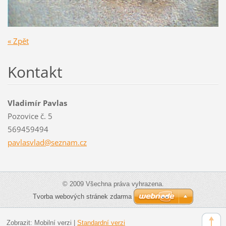
« Zpět
Kontakt
Vladimír Pavlas
Pozovice č. 5
569459494
pavlasvl
ad@sezna
m.cz
© 2009 Všechna práva vyhrazena.
Tvorba webových stránek zdarma
Zobrazit:
Mobilní verzi
|
Standardní verzi