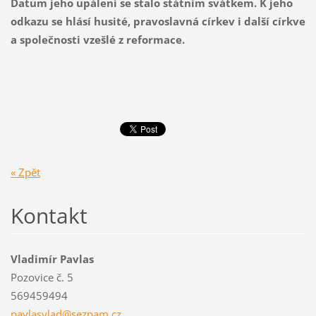
Datum jeho upálení se stalo státním svátkem. K jeho
odkazu se hlásí husité, pravoslavná církev i další církve
a společnosti vzešlé z reformace.
« Zpět
Kontakt
Vladimír Pavlas
Pozovice č. 5
569459494
pavlasvl
ad@sezna
m.cz