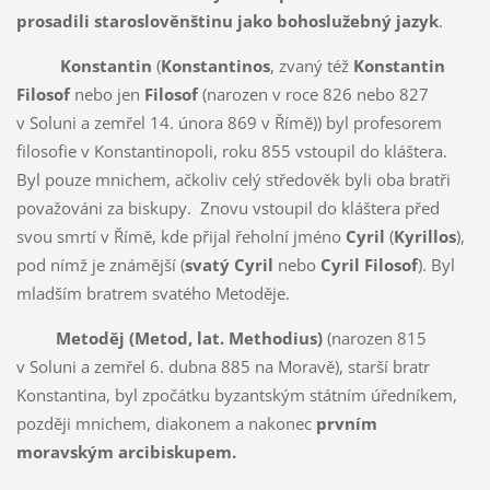
prosadili staroslověnštinu jako bohoslužebný jazyk
.
Konstantin
(
Konstantinos
, zvaný též
Konstantin
Filosof
nebo jen
Filosof
(narozen v roce 826 nebo 827
v Soluni a zemřel 14. února 869 v Římě)) byl profesorem
filosofie v Konstantinopoli, roku 855 vstoupil do kláštera.
Byl pouze mnichem, ačkoliv celý středověk byli oba bratři
považováni za biskupy. Znovu vstoupil do kláštera před
svou smrtí v Římě, kde přijal řeholní jméno
Cyril
(
Kyrillos
),
pod nímž je známější (
svatý Cyril
nebo
Cyril Filosof
). Byl
mladším bratrem svatého Metoděje.
Metoděj
(Metod, lat. Methodius)
(narozen 815
v Soluni a zemřel 6. dubna 885 na Moravě), starší bratr
Konstantina, byl zpočátku byzantským státním úředníkem,
později mnichem, diakonem a nakonec
prvním
moravským arcibiskupem.