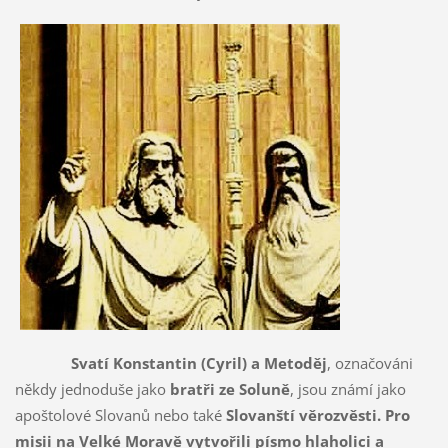
Svatí Konstantin (Cyril) a Metoděj
, označováni
někdy jednoduše jako
bratři ze Soluně
, jsou známí jako
apoštolové Slovanů nebo také
Slovanští věrozvěsti
. Pro
misii na Velké Moravě vytvořili písmo hlaholici a