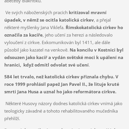
abecedy diakritiku.
Ve svých náboženských pracích
kritizoval mravní
úpadek, v němž se ocitla
katolická církev
, a přejal
některé myšlenky Jana Viklefa.
Římskokatolická církev ho
označila
za kacíře
, jeho učení za herezi a následovalo
vyloučení z církve. Exkomunikován byl 1411, ale dále
působil jako kazatel na venkově.
Na koncilu v Kostnici byl
odsouzen jako kacíř a vydán světské moci k upálení na
hranici, když odmítl odvolat své učení
.
584 let trvalo, než katolická církev přiznala chybu. V
roce 1999 prohlásil papež Jan Pavel II., že lituje kruté
smrti Jana Husa a uznal ho jako reformátora církve.
Některé Husovy názory dodnes katolická církev vnímá jako
teologicky závadné a tohoto rehabilitovaného mučedníka
přehlíží.