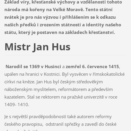
Základ víry, křesťanské výchovy a vzdělanosti tohoto
národa má kořeny na Velké Moravě. Tento státní
svátek je pro nás výzvou i přihlášením se k odkazu
našich předků i zrozením státnosti a identity našeho
státu, který je postaven na základech křesťanství.
Mistr Jan Hus
Narodil se 1369 v Husinci
a
zemřel 6. července 1415
,
upálen na hranici v Kostnici. Byl vysvěcen v římskokatolické
církvi na kněze. Jan Hus byl českým středověkým
náboženským myslitelem, reformátorem a především
kazatelem. Stal se rektorem na pražské univerzitě v roce
1409- 1410.
Je s největší pravděpodobností také autorem reformy
českého pravopisu, odstranil spřežky a zavedl do české