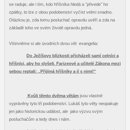
se raduje, ale i tím, kdo hříšníka hledá a "přivede" ho
zpátky, to lze z obou podobenství vyčíst velmi snadno.
Otázkou je, zda tomu posluchač opravdu uvěří a zda na
základě toho ve svém životě opravdu jedná.
Všimněme si ale úvodních dvou vět
evangelia:
Do Ježíšovy blízkosti přicházeli samí celníci a
hříšníci, aby ho slyšeli. Farizeové a učitelé Zákona mezi
sebou reptali: „Přijímá hříšníky a jí s nimi!“
Kvůli těmto dvěma větám
jsou vlastně
vyprávěny tyto tři podobenství. Lukáš tyto věty neopakuje
jen jako historickou událost, ale
jako výzvu svým
posluchačům a tedy dnes i nám.