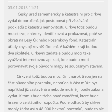
03.01.2013 11:21
Český úřad zeměměřický a katastrální pro církve
vydal doporučení, jak postupovat při získávání
podkladů z katastru nemovitostí. Církve totiž budou
muset svoje nároky identifikovat a prokazovat, poté se
obrátí na Lesy ČR nebo Pozemkový fond. Katastrální
úřady chystají rovněž školení. V každém kraji budou
dva školitelé. Církevní žadatelé budou moci také
využívat internetovou aplikaci, kde budou moci
porovnávat svoje původní mapy se současným stavem.
Církve si totiž budou moci činit nárok třeba jen na
část původního pozemku, neboť další část může být
například již zastavěná a nebude možné ji podle zákona
vydat. K tomu bude třeba nové zaměření, které bude
hrazeno ze státního rozpočtu. Podle odhadů by církve
mohly žádat asi o 48.000 hektarů pozemků, bude to ale