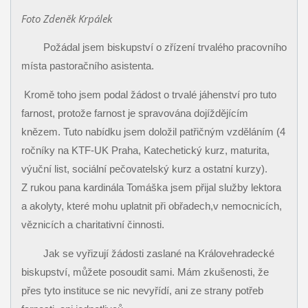
Foto Zdeněk Krpálek
Požádal jsem biskupství o zřízení trvalého pracovního
místa pastoračního asistenta.
Kromě toho jsem podal žádost o trvalé jáhenství pro tuto
farnost, protože farnost je spravována dojíždějícím
knězem. Tuto nabídku jsem doložil patřičným vzděláním (4
ročníky na KTF-UK Praha, Katechetický kurz, maturita,
výuční list, sociální pečovatelský kurz a ostatní kurzy).
Z rukou pana kardinála Tomáška jsem přijal služby lektora
a akolyty, které mohu uplatnit při obřadech,v nemocnicích,
věznicích a charitativní činnosti.
Jak se vyřizují žádosti zaslané na Královehradecké
biskupství, můžete posoudit sami. Mám zkušenosti, že
přes tyto instituce se nic nevyřídí, ani ze strany potřeb