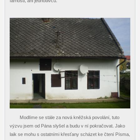
farnosti, ani jednotlivců.
Modlíme se stále za nová kněžská povolání, tuto
výzvu jsem od Pána slyšel a budu v ní pokračovat. Jako
laik se mohu s ostatními křesťany scházet ke čtení Písma,