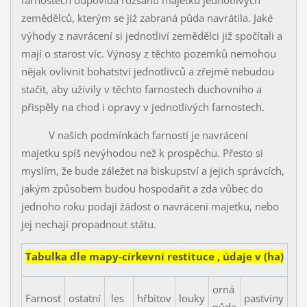
farnostech odpovídá rozsahu majetku jednotlivých
zemědělců, kterým se již zabraná půda navrátila. Jaké
výhody z navrácení si jednotliví zemědělci již spočítali a
mají o starost víc. Výnosy z těchto pozemků nemohou
nějak ovlivnit bohatství jednotlivců a zřejmě nebudou
stačit, aby uživily v těchto farnostech duchovního a
přispěly na chod i opravy v jednotlivých farnostech.
V našich podmínkách farností je navrácení
majetku spíš nevýhodou než k prospěchu. Přesto si
myslím, že bude záležet na biskupství a jejich správcích,
jakým způsobem budou hospodařit a zda vůbec do
jednoho roku podají žádost o navrácení majetku, nebo
jej nechají propadnout státu.
Tabulka dle mapy-církevní restituce , údaje v (ha)
orná
Farnost
ostatní
les
hřbitov
louky
pastviny