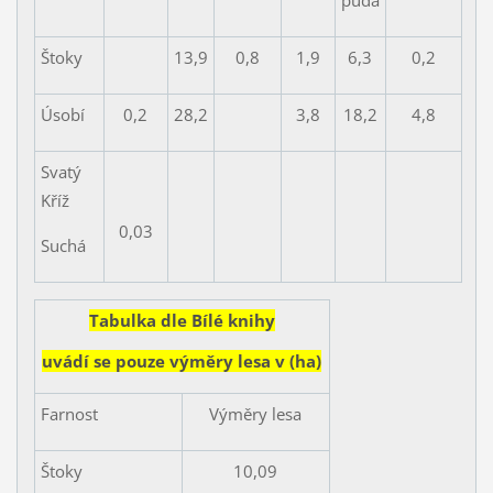
půda
Štoky
13,9
0,8
1,9
6,3
0,2
Úsobí
0,2
28,2
3,8
18,2
4,8
Svatý
Kříž
0,03
Suchá
Tabulka dle Bílé knihy
uvádí se pouze výměry lesa v (ha)
Farnost
Výměry lesa
Štoky
10,09