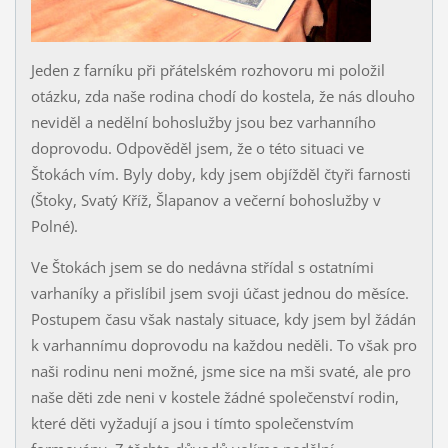
Jeden z farníku při přátelském rozhovoru mi položil
otázku, zda naše rodina chodí do kostela, že nás dlouho
neviděl a nedělní bohoslužby jsou bez varhanního
doprovodu. Odpověděl jsem, že o této situaci ve
Štokách vím. Byly doby, kdy jsem objížděl čtyři farnosti
(Štoky, Svatý Kříž, Šlapanov a večerní bohoslužby v
Polné).
Ve Štokách jsem se do nedávna střídal s ostatními
varhaníky a přislíbil jsem svoji účast jednou do měsíce.
Postupem času však nastaly situace, kdy jsem byl žádán
k varhannímu doprovodu na každou neděli. To však pro
naši rodinu neni možné, jsme sice na mši svaté, ale pro
naše děti zde neni v kostele žádné společenství rodin,
které děti vyžadují a jsou i tímto společenstvím