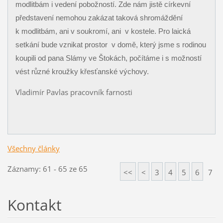
modlitbám i vedení pobožností. Zde nám jistě církevní
představení nemohou zakázat taková shromáždění
k modlitbám, ani v soukromí, ani
v kostele. Pro laická
setkání bude vznikat prostor
v domě, který jsme s rodinou
koupili od pana Slámy ve Štokách, počítáme i s možností
vést různé kroužky křesťanské výchovy.
Vladimír Pavlas pracovník farnosti
Všechny články
Záznamy: 61 - 65 ze 65
<<
<
3
4
5
6
7
Kontakt