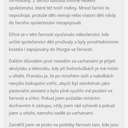
formovány. Z těchto důvodů volíme nedělní
společenství, které též tvoří rodiny. Mnozí farníci to
nepochopí, protože děti nemají nebo vlastní děti nikdy
do farního společenství nezapojovali.
Dříve se v této farnosti vyučovalo náboženství, kde
určité společenství děti prožívaly a byly prostřednictvím
kostela i zapojovány do liturgie ve farnosti.
Dalším důvodem proč nesedím za varhanami je přijetí
akolytátu a lektorátu, kdy při bohoslužbách je mé místo
u oltáře. Pravdou je, že po mnohém úsilí a nabídkách
nevyšlo biskupství vstříc, abych byl zaměstnán jako
pastorační asistent a bylo plně využilo mé poslání ve
farnosti a církvi. Pokud jsem požádán místním
duchovním k zástupu, vždy jsem rád vyhověl a pokud
jsem u oltáře, nemohu sedět za varhanami.
Zaměřil jsem se proto na potřeby farnosti tam, kde jsou