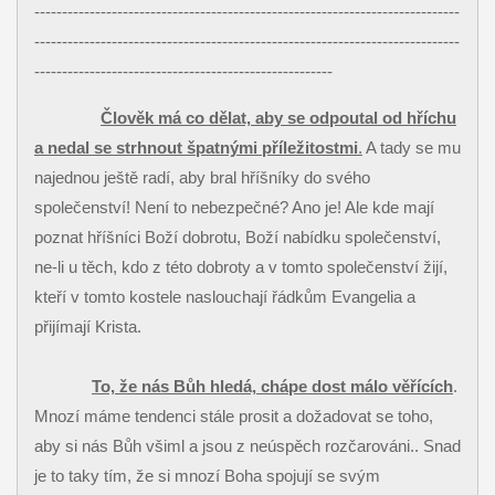
-----------------------------------------------------------------------------
-----------------------------------------------------------------------------
------------------------------------------------------
Člověk má co dělat, aby se odpoutal od hříchu
a nedal se strhnout špatnými příležitostmi
.
A tady se mu
najednou ještě radí, aby bral hříšníky do svého
společenství! Není to nebezpečné? Ano je! Ale kde mají
poznat hříšníci Boží dobrotu, Boží nabídku společenství,
ne-li u těch, kdo z této dobroty a v tomto společenství žijí,
kteří v tomto kostele naslouchají řádkům Evangelia a
přijímají Krista.
To, že nás Bůh hledá, chápe dost málo věřících
.
Mnozí máme tendenci stále prosit a dožadovat se toho,
aby si nás Bůh všiml a jsou z neúspěch rozčarováni.. Snad
je to taky tím, že si mnozí Boha spojují se svým