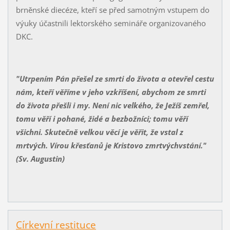
brněnské diecéze, kteří se před samotným vstupem do
výuky účastnili lektorského semináře organizovaného
DKC.
"Utrpením Pán přešel ze smrti do života a otevřel cestu
nám, kteří věříme v jeho vzkříšení, abychom ze smrti
do života přešli i my. Není nic velkého, že Ježíš zemřel,
tomu věří i pohané, židé a bezbožníci; tomu věří
všichni. Skutečně velkou věcí je věřit, že vstal z
mrtvých. Vírou křesťanů je Kristovo zmrtvýchvstání."
(Sv. Augustin)
Církevní restituce