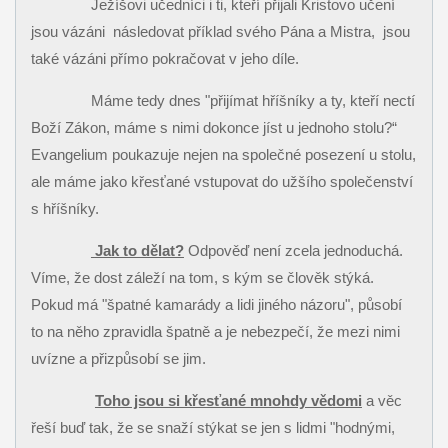
Ježíšovi učedníci i ti, kteří přijali Kristovo učení
jsou vázáni
následovat příklad svého Pána a Mistra,
jsou
také vázáni přímo pokračovat v jeho díle.
Máme tedy dnes "přijímat hříšníky a ty, kteří nectí
Boží Zákon, máme s nimi dokonce jíst u jednoho stolu?“
Evangelium poukazuje nejen na společné posezení u stolu,
ale máme jako křesťané vstupovat do užšího společenství
s hříšníky.
Jak to dělat?
Odpověď není zcela jednoduchá.
Víme, že dost záleží na tom, s kým se člověk stýká.
Pokud má "špatné kamarády a lidi jiného názoru", působí
to na něho zpravidla špatně a je nebezpečí, že mezi nimi
uvízne a přizpůsobí se jim.
Toho jsou si křesťané mnohdy vědomi
a věc
řeší buď tak, že se snaží stýkat se jen s lidmi "hodnými,