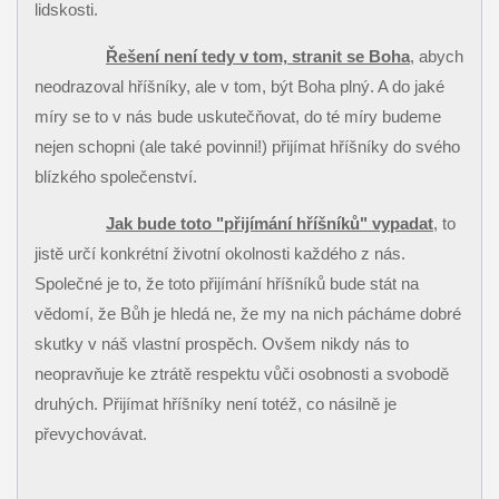
lidskosti.
Řešení není tedy v tom, stranit se Boha
, abych
neodrazoval hříšníky, ale v tom, být Boha plný. A do jaké
míry se to v nás bude uskutečňovat, do té míry budeme
nejen schopni (ale také povinni!) přijímat hříšníky do svého
blízkého společenství.
Jak bude toto "přijímání hříšníků" vypadat
, to
jistě určí konkrétní životní okolnosti každého z nás.
Společné je to, že toto přijímání hříšníků bude stát na
vědomí, že Bůh je hledá ne, že my na nich pácháme dobré
skutky v náš vlastní prospěch. Ovšem nikdy nás to
neopravňuje ke ztrátě respektu vůči osobnosti a svobodě
druhých. Přijímat hříšníky není totéž, co násilně je
převychovávat.