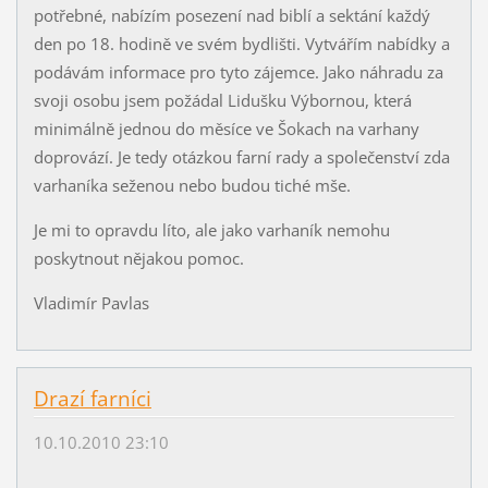
potřebné, nabízím posezení nad biblí a sektání každý
den po 18. hodině ve svém bydlišti. Vytvářím nabídky a
podávám informace pro tyto zájemce. Jako náhradu za
svoji osobu jsem požádal Lidušku Výbornou, která
minimálně jednou do měsíce ve Šokach na varhany
doprovází. Je tedy otázkou farní rady a společenství zda
varhaníka seženou nebo budou tiché mše.
Je mi to opravdu líto, ale jako varhaník nemohu
poskytnout nějakou pomoc.
Vladimír Pavlas
Drazí farníci
10.10.2010 23:10