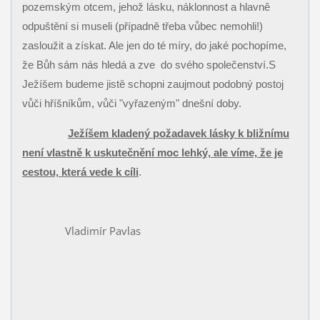
pozemským otcem, jehož lásku, náklonnost a hlavně
odpuštění si museli (případně třeba vůbec nemohli!)
zasloužit a získat. Ale jen do té míry, do jaké pochopíme,
že Bůh sám nás hledá a zve
do svého společenství.S
Ježíšem budeme jistě schopni zaujmout podobný postoj
vůči hříšníkům, vůči "vyřazeným" dnešní doby.
Ježíšem kladený požadavek lásky k bližnímu
není vlastně k uskutečnění moc lehký, ale víme, že je
cestou, která vede k cíli
.
Vladimír Pavlas