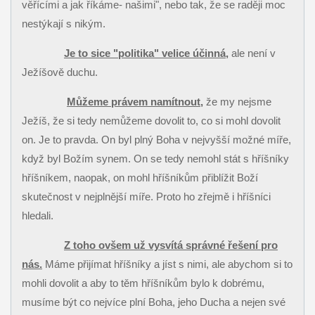
věřícími a jak říkáme- našimi", nebo tak, že se raději moc
nestýkají s nikým.
Je to sice "politika" velice účinná
,
ale není v
Ježíšově duchu.
Můžeme právem namítnout
,
že my nejsme
Ježíš, že si tedy nemůžeme dovolit to, co si mohl dovolit
on. Je to pravda. On byl plný Boha v nejvyšší možné míře,
když byl Božím synem. On se tedy nemohl stát s hříšníky
hříšníkem, naopak, on mohl hříšníkům přiblížit Boží
skutečnost v nejplnější míře. Proto ho zřejmě i hříšníci
hledali.
Z toho ovšem už vysvítá správné řešení pro
nás.
Máme přijímat hříšníky a jíst s nimi, ale abychom si to
mohli dovolit a aby to těm hříšníkům bylo k dobrému,
musíme být co nejvíce plní Boha, jeho Ducha a nejen své