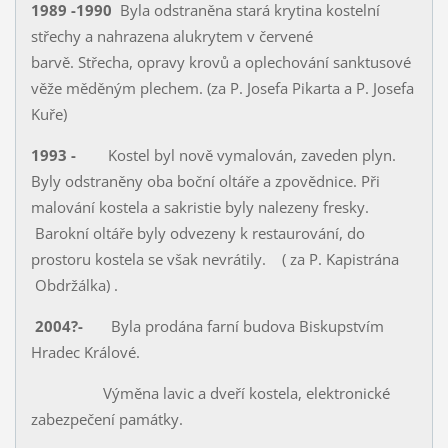
1989 -1990
Byla odstraněna stará krytina kostelní
střechy a nahrazena alukrytem v červené
barvě. Střecha, opravy krovů a oplechování sanktusové
věže měděným plechem. (za P. Josefa Pikarta a P. Josefa
Kuře)
1993 -
Kostel byl nově vymalován, zaveden plyn.
Byly odstraněny oba boční oltáře a zpovědnice. Při
malování kostela a sakristie byly nalezeny fresky.
Barokní oltáře byly odvezeny k restaurování, do
prostoru kostela se však nevrátily. ( za P. Kapistrána
Obdržálka) .
2004?-
Byla prodána farní budova Biskupstvím
Hradec Králové.
Výměna lavic a dveří kostela, elektronické
zabezpečení památky.