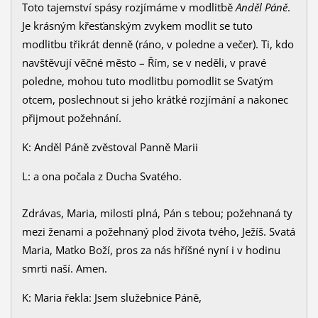
Toto tajemství spásy rozjímáme v modlitbě
Anděl Páně
.
Je krásným křesťanským zvykem modlit se tuto
modlitbu třikrát denně (ráno, v poledne a večer). Ti, kdo
navštěvují věčné město – Řím, se v neděli, v pravé
poledne, mohou tuto modlitbu pomodlit se Svatým
otcem, poslechnout si jeho krátké rozjímání a nakonec
přijmout požehnání.
K: Anděl Páně zvěstoval Panně Marii
L: a ona počala z Ducha Svatého.
Zdrávas, Maria, milosti plná, Pán s tebou; požehnaná ty
mezi ženami a požehnaný plod života tvého, Ježíš. Svatá
Maria, Matko Boží, pros za nás hříšné nyní i v hodinu
smrti naší. Amen.
K: Maria řekla: Jsem služebnice Páně,