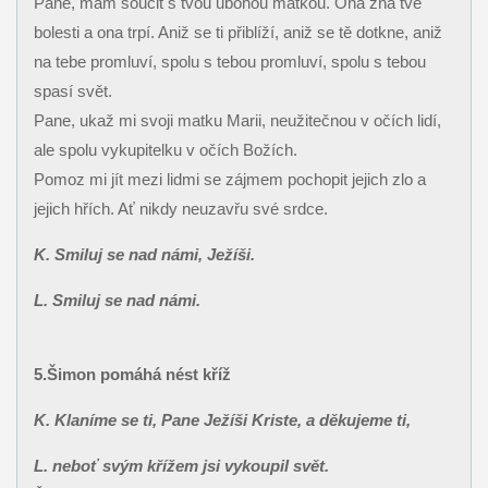
Pane, mám soucit s tvou ubohou matkou. Ona zná tvé
bolesti a ona trpí. Aniž se ti přiblíží, aniž se tě dotkne, aniž
na tebe promluví, spolu s tebou promluví, spolu s tebou
spasí svět.
Pane, ukaž mi svoji matku Marii, neužitečnou v očích lidí,
ale spolu vykupitelku v očích Božích.
Pomoz mi jít mezi lidmi se zájmem pochopit jejich zlo a
jejich hřích. Ať nikdy neuzavřu své srdce.
K. Smiluj se nad námi, Ježíši.
L. Smiluj se nad námi.
5.Šimon pomáhá nést kříž
K. Klaníme se ti, Pane Ježíši Kriste, a děkujeme ti,
L. neboť svým křížem jsi vykoupil svět.