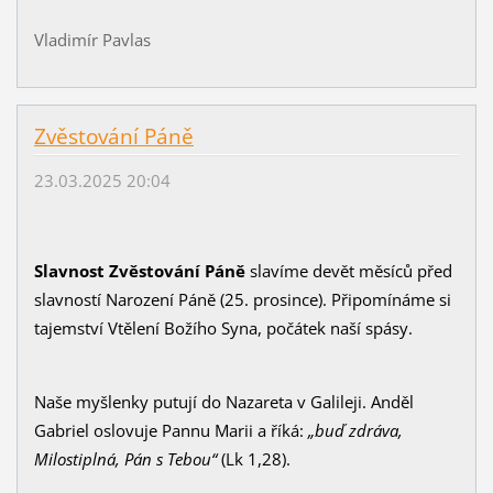
Vladimír Pavlas
Zvěstování Páně
23.03.2025 20:04
Slavnost Zvěstování Páně
slavíme devět měsíců před
slavností Narození Páně (25. prosince). Připomínáme si
tajemství Vtělení Božího Syna, počátek naší spásy.
Naše myšlenky putují do Nazareta v Galileji. Anděl
Gabriel oslovuje Pannu Marii a říká:
„buď zdráva,
Milostiplná, Pán s Tebou“
(Lk 1,28).