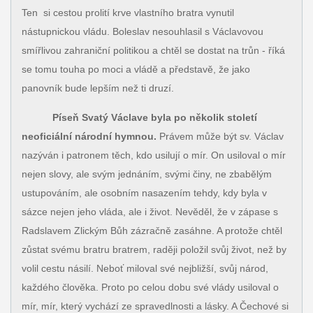
Ten si cestou prolití krve vlastního bratra vynutil
nástupnickou vládu. Boleslav nesouhlasil s Václavovou
smířlivou zahraniční politikou a chtěl se dostat na trůn - říká
se tomu touha po moci a vládě a představě, že jako
panovník bude lepším než ti druzí.
Píseň Svatý Václave byla po několik století
neoficiální národní hymnou.
Právem může být sv. Václav
nazýván i patronem těch, kdo usilují o mír. On usiloval o mír
nejen slovy, ale svým jednáním, svými činy, ne zbabělým
ustupováním, ale osobním nasazením tehdy, kdy byla v
sázce nejen jeho vláda, ale i život. Nevěděl, že v zápase s
Radslavem Zlickým Bůh zázračně zasáhne. A protože chtěl
zůstat svému bratru bratrem, raději položil svůj život, než by
volil cestu násilí. Neboť miloval své nejbližší, svůj národ,
každého člověka. Proto po celou dobu své vlády usiloval o
mír, mír, který vychází ze spravedlnosti a lásky. A Čechové si