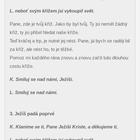
L. neboť svým křížem jsi vykoupil svět.
Pane, zde je tvůj kříž. Jako by byl tvůj. Ty jsi neměl žádný
kříž, ty jsi přišel hledat naše kříže.
Teď kráčej a trp, je nutné jej nést. Pane, já bych se raději bil
za kříž, ale nést ho, to je těžké.
Pomoz mi každého rána znovu a znovu začít tuto dlouhou
cestu kříže.
K. Smiluj se nad námi, Ježíši.
L. Smiluj se nad námi.
3. Ježíš padá poprvé
K. Klaníme se ti, Pane Ježíši Kriste, a děkujeme ti,
L. neboť svým křížem jsi vykoupil svět.