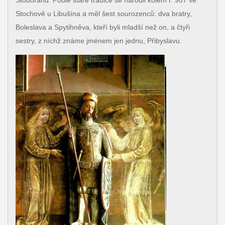
Stodoranů. Podle staré tradice se narodil kolem r. 907 ve
Stochově u Libušína a měl šest sourozenců: dva bratry,
Boleslava a Spytihněva, kteří byli mladší než on, a čtyři
sestry, z níchž známe jménem jen jednu, Přibyslavu.