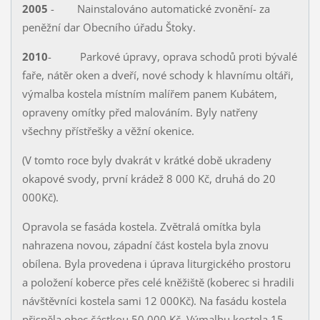
2005
- Nainstalováno automatické zvonění- za
peněžní dar Obecního úřadu Štoky.
2010
- Parkové úpravy, oprava schodů proti bývalé
faře, nátěr oken a dveří, nové schody k hlavnímu oltáři,
výmalba kostela místním malířem panem Kubátem,
opraveny omítky před malováním. Byly natřeny
všechny přístřešky a věžní okenice.
(V tomto roce byly dvakrát v krátké době ukradeny
okapové svody, první krádež 8 000 Kč, druhá do 20
000Kč).
Opravola se fasáda kostela. Zvětralá omítka byla
nahrazena novou, západní část kostela byla znovu
obílena. Byla provedena i úprava liturgického prostoru
a položení koberce přes celé kněžiště (koberec si hradili
návštěvníci kostela sami 12 000Kč). Na fasádu kostela
přispěla obec částkou 50 000 Kč. Výmalbu kostela 15