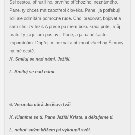
Šel cestou, přinutili ho, prvního příchozího, neznámého.
Pane, ty chceš mít zapotřebí člověka. Pane i já potřebuji
lidi, ale odmítám pomocné ruce. Chci pracovat, bojovat a
sám chci zvítězit. A přece po mém boku kráčí přítel, můj
bratr. Ty jsi je tam postavil, Pane, a já na ně často
zapomínám. Dopřej mi poznat a přijmout všechny Šimony
na mé cestě.
K. Smiluj se nad námi, Ježíši.
L. Smiluj se nad námi.
6. Veronika utírá Ježíšovi tvář
K. Klaníme se ti, Pane Ježíši Kriste, a děkujeme ti,
L. neboť svým křížem jsi vykoupil svět.