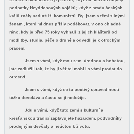
podpatky Heydrichových vojáků; když z hradu českých
králů zněly naduté lži komunistů. Byl jsem s těmi silnými
ženami, které mi dnes přišly poděkovat, v ono chladné
ráno, kdy je před 75 roky vyhnali z jejich klášterů od
modlitby, studia, péče o druhé a odvedli je k otrockým
pracem.
Jsem s vámi, když mou zem, úrodnou a bohatou,
jste zadlužili tak, že by ji věřitel mohl i s vámi prodat do
otroctví.
Jsem s vámi, když se tu poctivý spravedlnosti
těžko dovolává a často se jí nedožije.
Jdu s vámi, když tuto zemi s kulturní a
křesťanskou tradicí zaplavujete hazardem, podvodníky,
prodejnými děvčaty a neúctou k životu.