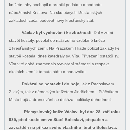
knížete, aby pochopil a pronikl podstatu a hodnotu
náboženství Kristova. Na skutečných křesťanských
základech začal budovat nový křesťanský stát.
Václav byl vychován i ke zbožnosti.
Dal v zemi
stavět kostely, povolal do naší země vzdělané kněze
z křesťanských zemí. Na Pražském Hradě položil základy ke
stavbě kostela, dnes katedrály sv. Víta. Přivezení ostatků sv.
Víta v té době znamenalo vytvoření státnosti a respekt
okolních zemí k tomuto státu a panovníku.
Dokázal se postavit i do boje
, jak z Radoslavem
Zlickým, tak z německým knížetem Jindřichem l. Ptáčníkem.
Místo bojů a drancování se dokázal politicky dohodnout.
Přemyslovský kníže Václav byl dne 28. září roku
935, před kostelem ve Staré Boleslavi, přepaden a
zavražděn na příkaz svého vlastního bratra Boleslava.