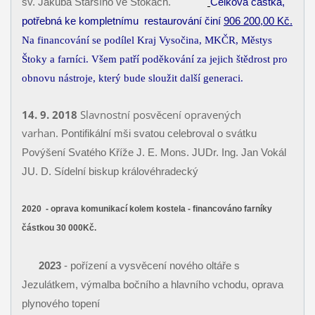
sv. Jakuba Staršího ve Štokách.
Celková částka,
potřebná ke kompletnímu restaurování činí
906 200,00 Kč.
Na financování se podílel Kraj Vysočina, MKČR, Městys
Štoky a farníci. Všem patří poděkování za jejich štědrost pro
obnovu nástroje, který bude sloužit další generaci.
14. 9. 2018
Slavnostní posvěcení opravených
varhan.
Pontifikální mši svatou celebroval o svátku
Povýšení Svatého Kříže J. E. Mons. JUDr. Ing. Jan Vokál
JU. D. Sídelní biskup královéhradecký
2020
- oprava komunikací kolem kostela - financováno farníky
částkou 30 000Kč.
2023
- pořízení a vysvěcení nového oltáře s
Jezulátkem, výmalba bočního a hlavního vchodu, oprava
plynového topení