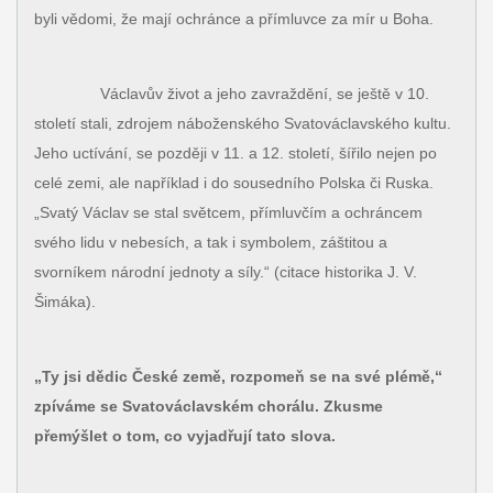
byli vědomi, že mají ochránce a přímluvce za mír u Boha.
Václavův život a jeho zavraždění, se ještě v 10.
století stali, zdrojem náboženského Svatováclavského kultu.
Jeho uctívání, se později v 11. a 12. století, šířilo nejen po
celé zemi, ale například i do sousedního Polska či Ruska.
„Svatý Václav se stal světcem, přímluvčím a ochráncem
svého lidu v nebesích, a tak i symbolem, záštitou a
svorníkem národní jednoty a síly.“ (citace historika J. V.
Šimáka).
„Ty jsi dědic České země, rozpomeň se na své plémě,“
zpíváme se Svatováclavském chorálu. Zkusme
přemýšlet o tom, co vyjadřují tato slova.