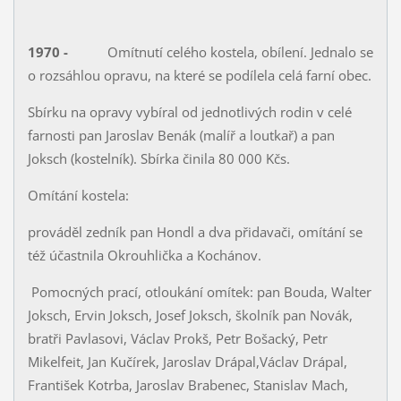
1970 -
Omítnutí celého kostela, obílení. Jednalo se
o rozsáhlou opravu, na které se podílela celá farní obec.
Sbírku na opravy vybíral od jednotlivých rodin v celé
farnosti pan Jaroslav Benák (malíř a loutkař) a pan
Joksch (kostelník). Sbírka činila 80 000 Kčs.
Omítání kostela:
prováděl zedník pan Hondl a dva přidavači, omítání se
též účastnila Okrouhlička a Kochánov.
Pomocných prací, otloukání omítek: pan Bouda, Walter
Joksch, Ervin Joksch, Josef Joksch, školník pan Novák,
bratři Pavlasovi, Václav Prokš, Petr Bošacký, Petr
Mikelfeit, Jan Kučírek, Jaroslav Drápal,Václav Drápal,
František Kotrba, Jaroslav Brabenec, Stanislav Mach,