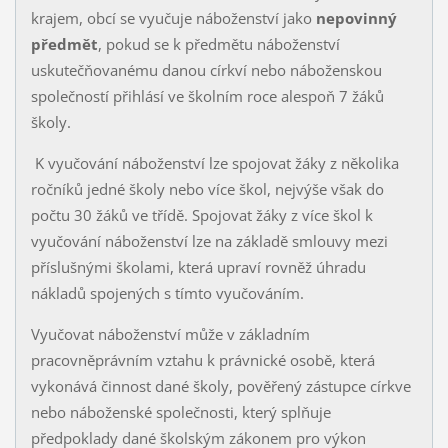
krajem, obcí se vyučuje náboženství jako
nepovinný
předmět
, pokud se k předmětu náboženství
uskutečňovanému danou církví nebo náboženskou
společností přihlásí ve školním roce alespoň 7 žáků
školy.
K vyučování náboženství lze spojovat žáky z několika
ročníků jedné školy nebo více škol, nejvýše však do
počtu 30 žáků ve třídě. Spojovat žáky z více škol k
vyučování náboženství lze na základě smlouvy mezi
příslušnými školami, která upraví rovněž úhradu
nákladů spojených s tímto vyučováním.
Vyučovat náboženství může v základním
pracovněprávním vztahu k právnické osobě, která
vykonává činnost dané školy, pověřený zástupce církve
nebo náboženské společnosti, který splňuje
předpoklady dané školským zákonem pro výkon