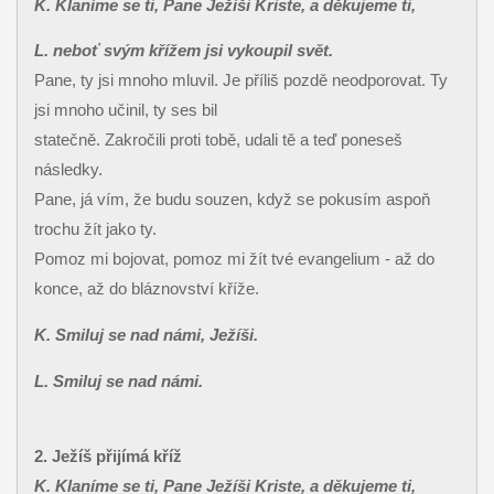
K. Klaníme se ti, Pane Ježíši Kriste, a děkujeme ti,
L. neboť svým křížem jsi vykoupil svět.
Pane, ty jsi mnoho mluvil. Je příliš pozdě neodporovat. Ty
jsi mnoho učinil, ty ses bil
statečně. Zakročili proti tobě, udali tě a teď poneseš
následky.
Pane, já vím, že budu souzen, když se pokusím aspoň
trochu žít jako ty.
Pomoz mi bojovat, pomoz mi žít tvé evangelium - až do
konce, až do bláznovství kříže.
K. Smiluj se nad námi, Ježíši.
L. Smiluj se nad námi.
2. Ježíš přijímá kříž
K. Klaníme se ti, Pane Ježíši Kriste, a děkujeme ti,