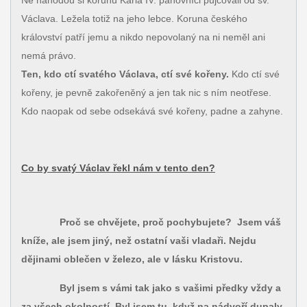
Václava. Ležela totiž na jeho lebce. Koruna českého
království patří jemu a nikdo nepovolaný na ni neměl ani
nemá právo.
Ten, kdo ctí svatého Václava, ctí své kořeny.
Kdo ctí své
kořeny, je pevně zakořeněný a jen tak nic s ním neotřese.
Kdo naopak od sebe odsekává své kořeny, padne a zahyne.
Co by svatý Václav řekl nám v tento den?
Proč se chvějete, proč pochybujete? Jsem váš
kníže, ale jsem jiný, než ostatní vaši vladaři. Nejdu
dějinami oblečen v železo, ale v lásku Kristovu.
Byl jsem s vámi tak jako s vašimi předky vždy a
za všech okolností. Byl jsem tu, když na nádvoří dupaly