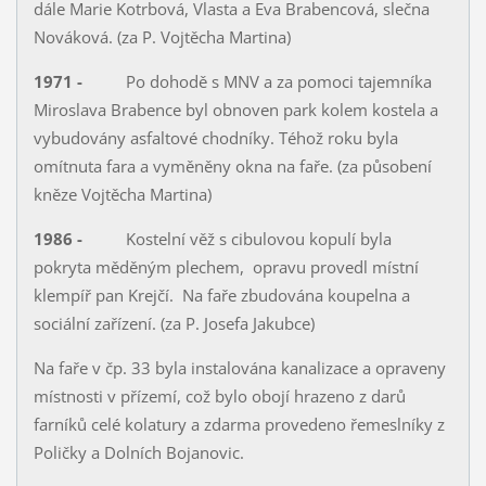
dále Marie Kotrbová, Vlasta a Eva Brabencová, slečna
Nováková. (za P. Vojtěcha Martina)
1971 -
Po dohodě s MNV a za pomoci tajemníka
Miroslava Brabence byl obnoven park kolem kostela a
vybudovány asfaltové chodníky. Téhož roku byla
omítnuta fara a vyměněny okna na faře. (za působení
kněze Vojtěcha Martina)
1986 -
Kostelní věž s cibulovou kopulí byla
pokryta měděným plechem, opravu provedl místní
klempíř pan Krejčí. Na faře zbudována koupelna a
sociální zařízení. (za P. Josefa Jakubce)
Na faře v čp. 33 byla instalována kanalizace a opraveny
místnosti v přízemí, což bylo obojí hrazeno z darů
farníků celé kolatury a zdarma provedeno řemeslníky z
Poličky a Dolních Bojanovic.