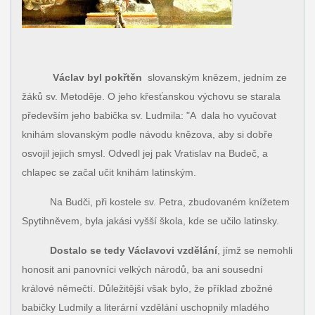
Václav byl pokřtěn
slovanským knězem, jedním ze
žáků sv. Metoděje. O jeho křesťanskou výchovu se starala
především jeho babička sv. Ludmila: "A dala ho vyučovat
knihám slovanským podle návodu knězova, aby si dobře
osvojil jejich smysl. Odvedl jej pak Vratislav na Budeč, a
chlapec se začal učit knihám latinským.
Na Budči, při kostele sv. Petra, zbudovaném knížetem
Spytihněvem, byla jakási vyšší škola, kde se učilo latinsky.
Dostalo se tedy Václavovi vzdělání
, jímž se nemohli
honosit ani panovníci velkých národů, ba ani sousední
králové němečtí. Důležitější však bylo, že příklad zbožné
babičky Ludmily a literární vzdělání uschopnily mladého