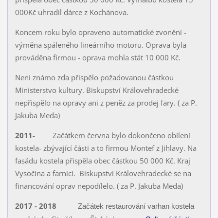
000Kč uhradil dárce z Kochánova.
Koncem roku bylo opraveno automatické zvonění -
výměna spáleného lineárního motoru. Oprava byla
prováděna firmou - oprava mohla stát 10 000 Kč.
Neni známo zda přispělo požadovanou částkou
Ministerstvo kultury. Biskupství Královehradecké
nepřispělo na opravy ani z peněz za prodej fary. ( za P.
Jakuba Meda)
2011-
Začátkem června bylo dokončeno obílení
kostela- zbývající části a to firmou Montef z Jihlavy. Na
fasádu kostela přispěla obec částkou 50 000 Kč. Kraj
Vysočina a farníci. Biskupství Královehradecké se na
financování oprav nepodílelo. ( za P. Jakuba Meda)
2017 - 2018
Začátek restaurování varhan kostela