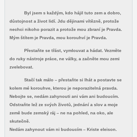
Byl jsem s každým, kdo hájil tuto zem a dobro,
důstojnost a život lidí. Jdu dějinami vítězně, protože
nechci nikoho porazit a protože mou zbraní je Pravda.
Mým štítem je Pravda, mou korouhví je Pravda.
Přestaňte se třást, vymlouvat a hádat. Vezměte
do ruky nástroje práce, ne války, a začněte mou zemi
zvelebovat.
Stačí tak málo – přestaňte si lhát a postavte se
kolem mé korouhve, kterou je neporazitelná pravda.
Nebojte se, nedám zahynouti ani vám ani budoucím.
Odstraňte lež ze svých životů, jednání a slov a moje
země bude zemský ráj – ne na pohled, na oko, ale
skutečně.
Nedám zahynout vám ni budoucím – Kriste eleison.