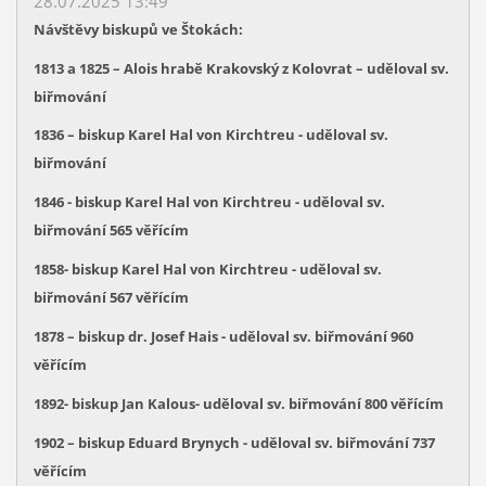
28.07.2025 13:49
Návštěvy biskupů ve Štokách:
1813 a 1825 – Alois hrabě Krakovský z Kolovrat – uděloval sv.
biřmování
1836 – biskup Karel Hal von Kirchtreu - uděloval sv.
biřmování
1846 - biskup Karel Hal von Kirchtreu - uděloval sv.
biřmování 565 věřícím
1858- biskup Karel Hal von Kirchtreu - uděloval sv.
biřmování 567 věřícím
1878 – biskup dr. Josef Hais - uděloval sv. biřmování 960
věřícím
1892- biskup Jan Kalous- uděloval sv. biřmování 800 věřícím
1902 – biskup Eduard Brynych - uděloval sv. biřmování 737
věřícím