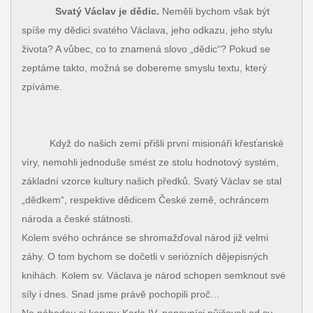
Svatý Václav je dědic.
Neměli bychom však být
spíše my dědici svatého Václava, jeho odkazu, jeho stylu
života? A vůbec, co to znamená slovo „dědic“? Pokud se
zeptáme takto, možná se dobereme smyslu textu, který
zpíváme.
Když do našich zemí přišli první misionáři křesťanské
víry, nemohli jednoduše smést ze stolu hodnotový systém,
základní vzorce kultury našich předků. Svatý Václav se stal
„dědkem“, respektive dědicem České země, ochráncem
národa a české státnosti.
Kolem svého ochránce se shromažďoval národ již velmi
záhy. O tom bychom se dočetli v seriózních dějepisných
knihách. Kolem sv. Václava je národ schopen semknout své
síly i dnes. Snad jsme právě pochopili proč…
Ne náhodou si korunu Karla IV. panovníci půjčovali od sv.