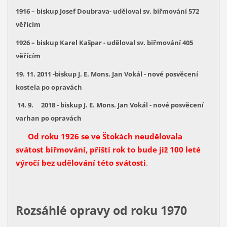
1916 – biskup Josef Doubrava- uděloval sv. biřmování 572
věřícím
1926 – biskup Karel Kašpar - uděloval sv. biřmování 405
věřícím
19. 11. 2011 -biskup J. E. Mons. Jan Vokál - nové posvěcení
kostela po opravách
14. 9. 2018 - biskup J. E. Mons. Jan Vokál - nové posvěcení
varhan po opravách
Od roku 1926 se ve Štokách neudělovala
svátost biřmování, příští rok to bude již 100 leté
výročí bez udělování této svátosti
.
Rozsáhlé opravy od roku 1970