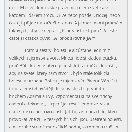
duši. Má své domovské právo na celém světě a v
každém lidském srdci. Dříve nebo později, řidčeji nebo
častěji, přijde na každého z nás. A je mezi námi pra­málo
takových, aby se neptali: „Proč vlastně trpím?“ A ještě
častější otázka bývá:
„A proč zrovna JÁ?“
Bratři a sestry, bolest je a zůstane jedním z
velikých tajemství ži­vota. Mnozí lidé si kladou otázku,
proč Bůh, který je přece plnost dobra, může dopustit,
aby na světě, který sám stvořil, bylo stále tolik zla,
bolesti a utrpení. Bolest je tajemstvím života. Věřící si
toto tajemství uvádějí do souvislosti s prvotním
hříchem Adama a Evy. Vzpomenou si na své hříchy
osobní a řeknou: „Utrpení je trest.“ Jenomže zas tu
narážíme na nesrov­nalosti. Jak to, že mnozí lidé, kteří
provokativně žijí v těžkých hříších, jsou ušetřeni bolestí,
a na druhé straně mnozí lidé hodní, skromní a trpěliví