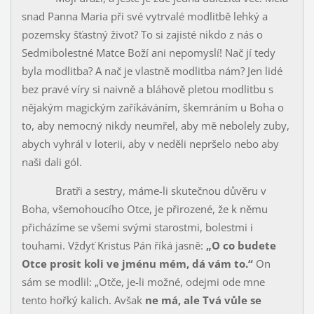
snad Panna Maria při své vytrvalé modlitbě lehký a
pozemsky šťastný život? To si zajisté nikdo z nás o
Sedmibolestné Matce Boží ani nepomyslí! Nač jí tedy
byla modlitba? A nač je vlastně modlitba nám? Jen lidé
bez pravé víry si naivně a bláhově pletou modlitbu s
nějakým magickým zaříkáváním, škemráním u Boha o
to, aby nemocný nikdy neumřel, aby mě nebolely zuby,
abych vy­hrál v loterii, aby v neděli nepršelo nebo aby
naši dali gól.
Bratři a sestry, máme-li skutečnou důvěru v
Boha, všemohoucího Otce, je přirozené, že k němu
přicházíme se všemi svými starostmi, bo­lestmi i
touhami. Vždyť Kristus Pán říká jasně:
„O co budete
Otce prosit koli ve jménu mém, dá vám to.“
On
sám se modlil: „Otče, je-li možné, odejmi ode mne
tento hořký kalich. Avšak
ne má, ale Tvá vůle se