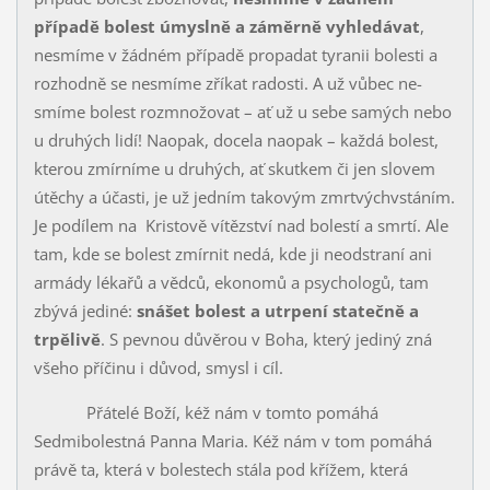
případě bolest úmyslně a záměrně vyhledávat
,
nesmíme v žádném případě propa­dat tyranii bolesti a
rozhodně se nesmíme zříkat radosti. A už vůbec ne­
smíme bolest rozmnožovat – ať už u sebe samých nebo
u druhých lidí! Naopak, docela naopak – každá bolest,
kterou zmírníme u druhých, ať skutkem či jen slovem
útěchy a účasti, je už jedním takovým zmrtvých­vstáním.
Je podílem na Kristově vítězství nad bolestí a smrtí. Ale
tam, kde se bolest zmírnit nedá, kde ji neodstraní ani
armády lékařů a vědců, eko­nomů a psychologů, tam
zbývá jediné:
snášet bolest a utrpení statečně a
trpělivě
. S pevnou důvěrou v Boha, který jediný zná
všeho příčinu i důvod, smysl i cíl.
Přátelé Boží, kéž nám v tomto pomáhá
Sedmibolestná Panna Ma­ria. Kéž nám v tom pomáhá
právě ta, která v bolestech stála pod křížem, která