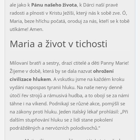
ale jako k
Pánu našeho života
, k Dárci naší pravé
radosti a plnosti v Kristu Ježíši, který nás k sobě zve. Ó,
Maria, beze hříchu počatá, oroduj za nás, kteří se k tobě
utíkáme! Amen.
Maria a život v tichosti
Milovaní bratři a sestry, drazí ctitelé a děti Panny Marie!
Žijeme v době, která by se dala nazvat
ohrožení
civilizace hlukem
. A vskutku jsme na každém kroku
vydáni napospas tyranii hluku. Na naše nervy denně
útočí řev strojů a rá­musivá hudba, a to obojí se za námi
táhne i na víkend. Podnikají se různé akce, pomýšlí se
na zákony proti hluku. Jeden italský lékař prohlásil: „Při
dalším stupňování hluku se z lidí stane pokolení
podrážděných a nervóz­ních polodivochů.“