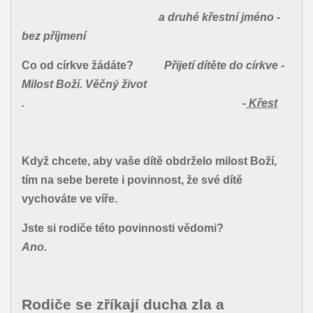
a druhé křestní jméno -
bez příjmení
Co od církve žádáte?
Přijetí dítěte do církve
-
Milost Boží. Věčný život
. -
Křest
Když chcete, aby vaše dítě obdrželo milost Boží,
tím na sebe berete i povinnost, že své dítě
vychováte ve víře.
Jste si rodiče této povinnosti vědomi?
Ano.
Rodiče se zříkají ducha zla a