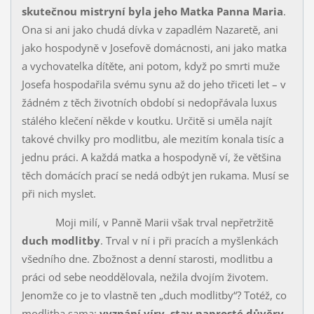
skutečnou mistryní byla jeho Matka Panna Maria
.
Ona si ani jako chudá dívka v zapadlém Nazaretě, ani
jako hospodyně v Josefově domácnosti, ani jako matka
a vychovatelka dítěte, ani potom, když po smrti muže
Josefa hospodařila svému synu až do jeho třiceti let – v
žádném z těch životních období si nedopřávala luxus
stálého klečení někde v koutku. Určitě si uměla najít
takové chvilky pro modlitbu, ale mezitím konala tisíc a
jednu práci. A každá matka a hospodyně ví, že většina
těch domácích prací se nedá odbýt jen rukama. Musí se
při nich myslet.
Moji milí, v Panně Marii však trval nepřetržitě
duch modlitby
. Tr­val v ní i při pracích a myšlenkách
všedního dne. Zbožnost a denní starosti, modlitbu a
práci od sebe neoddělovala, nežila dvojím životem.
Jenomže co je to vlastně ten „duch modlitby“? Totéž, co
modlitba sama:
vyznání víry, stav naprosté důvěry