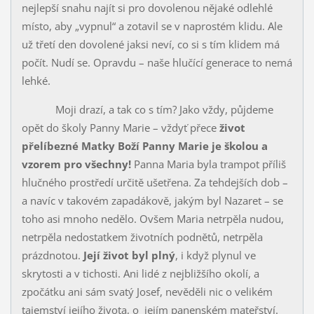
nejlepší snahu najít si pro dovolenou nějaké odlehlé
místo, aby „vypnul“ a zotavil se v naprostém klidu. Ale
už třetí den dovolené jaksi neví, co si s tím klidem má
počít. Nudí se. Opravdu – naše hlučící generace to nemá
lehké.
Moji drazí, a tak co s tím? Jako vždy, půjdeme
opět do školy Panny Marie – vždyť přece
život
přelíbezné Matky Boží Panny Marie je školou a
vzorem pro všechny!
Panna Maria byla trampot příliš
hlučného prostředí určitě ušetřena. Za tehdejších dob –
a navíc v takovém zapadákově, jakým byl Nazaret – se
toho asi mnoho nedělo. Ovšem Maria netrpěla nudou,
netrpěla nedostatkem životních podnětů, netrpěla
prázdnotou.
Její život byl plný
, i když plynul ve
skrytosti a v tichosti. Ani lidé z nejbližšího okolí, a
zpočátku ani sám svatý Josef, nevěděli nic o velikém
tajemství jejího ži­vota, o jejím panenském mateřství.