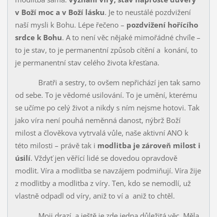
v Boží moc a v Boží lásku
. Je to neustálé pozdvižení
naší mysli k Bohu. Lépe řečeno –
pozdvižení hořícího
srdce k Bohu
. A to není věc nějaké mimořádné chvíle –
to je stav, to je permanentní způsob cítění a konání, to
je permanentní stav celého života křesťana.
Bratři a sestry, to ovšem nepřichází jen tak samo
od sebe. To je vědomé usilování. To je umění, kterému
se učíme po celý život a nikdy s ním nejsme hotovi. Tak
jako víra není pouhá neměnná danost, nýbrž Boží
milost a člověkova vytrvalá vůle, naše aktivní ANO k
této milosti – právě tak i
modlitba je zároveň milost i
úsilí
. Vždyť jen věřící lidé se dovedou opravdově
modlit. Víra a modlitba se navzájem podmiňují. Víra žije
z modlitby a modlitba z víry. Ten, kdo se nemodlí, už
vlastně odpadl od víry, aniž to ví a aniž to chtěl.
Moji drazí, a ještě je zde jedna důležitá věc. Měla