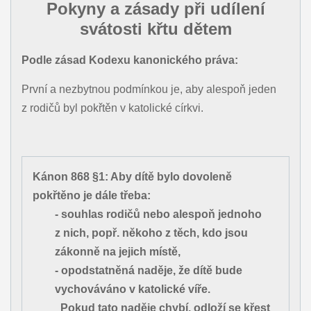
Pokyny a zásady při udílení
svátosti křtu dětem
Podle zásad Kodexu kanonického práva:
První a nezbytnou podmínkou je, aby alespoň jeden
z rodičů byl pokřtěn v katolické církvi.
Kánon 868 §1: Aby dítě bylo dovoleně
pokřtěno je dále třeba:
- souhlas rodičů nebo alespoň jednoho
z nich, popř. někoho z těch, kdo jsou
zákonně na jejich místě,
- opodstatněná naděje, že dítě bude
vychováváno v katolické víře.
Pokud tato naděje chybí, odloží se křest