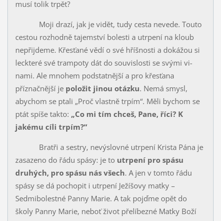
musí tolik trpět?
Moji drazí, jak je vidět, tudy cesta nevede. Touto
cestou rozhodně tajemství bolesti a utrpení na kloub
nepřijdeme. Křesťané vědí o své hříš­nosti a dokážou si
leckteré své trampoty dát do souvislosti se svými vi­
nami. Ale mnohem podstatnější a pro křesťana
příznačnější je
položit jinou otázku
. Nemá smysl,
abychom se ptali „Proč vlastně trpím“. Měli bychom se
ptát spíše takto:
„Co mi tím chceš, Pane, říci? K
jakému cíli trpím?“
Bratři a sestry, nevýslovné utrpení Krista Pána je
zasazeno do řádu spásy: je to
utrpení pro spásu
druhých, pro spásu nás všech
. A jen v tomto řádu
spásy se dá pochopit i utrpení Ježíšovy matky –
Sedmibolestné Panny Marie. A tak pojďme opět do
školy Panny Marie, neboť život přelí­bezné Matky Boží