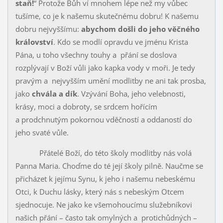
staň!
“ Protože Bůh ví mnohem lépe než my vůbec
tušíme, co je k našemu skuteč­nému dobru! K našemu
dobru nejvyššímu:
abychom došli do jeho věč­ného
království
. Kdo se modlí opravdu ve jménu Krista
Pána, u toho všechny touhy a přání se doslova
rozplývají v Boží vůli jako kapka vody v moři. Je tedy
pravým a nejvyšším umění modlitby ne ani tak prosba,
jako
chvála a dík
. Vzývání Boha, jeho velebnosti,
krásy, moci a dobroty, se srdcem hořícím
a prodchnutým pokornou vděčností a oddaností do
jeho svaté vůle.
Přátelé Boží, do této školy modlitby nás volá
Panna Maria. Choďme do té její školy pilně. Naučme se
přicházet k jejímu Synu, k jeho i našemu nebeskému
Otci, k Duchu lásky, který nás s nebeským Otcem
sjednocuje. Ne jako ke všemohoucímu služebníkovi
našich přání – často tak omylných a protichůdných –