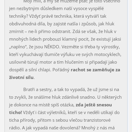
Moji milí, a my se můžeme ptát: Je toto všechno
jen nezbytným důsledkem naší vysoce vyspělé
techniky? Vždyť právě technika, která vy­tváří tak
obdivuhodná díla, by zajisté našla i způsob, jak hluk
zmírnit – ne-li přímo odstranit. Zdá se však, že hluk v
mnohých lidech probouzí klamný pocit, že existují jaksi
„naplno“, že jsou NĚKDO. Vezměte si třeba ty vý­rostky,
kteří vykuchávají tlumiče výfuku ve svých motocyklech,
usilovně túrují motor a tím hlučením si připadají jako
dospělí a silní chlapi. Pořádný
rachot se zaměňuje za
životní sílu
.
Bratři a sestry, a tak to vypadá, že už jsme si na
to zvykli, že sná­šíme hluk zdánlivě snadno. U některých
je dokonce na místě spíš otázka,
zda ještě snesou
ticho!
Vždyť i část výletníků, kteří se v neděli utíkají do
ticha přírody, přitom s sebou vlečou tranzistorové
rádio. A jak vypadá naše dovolená? Mnohý z nás má