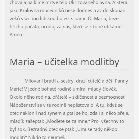
chovala na klíně mrtvé tělo Ukřižovaného Syna. A která
jako Krá­lovna mučedníků nese dodnes a až do skonání
věků všechnu lidskou bolest s námi. Ó, Maria, beze
hříchu počatá, oroduj za nás, kteří se k tobě utí­káme!
Amen.
Maria – učitelka modlitby
Milovaní bratři a sestry, drazí ctitelé a děti Panny
Marie! V jedné bohaté rodině umíral mladý člověk.
Okolo něho rodina, přátelé – sklíčenost a bezmocnost.
Ná­boženství se v té rodině nepěstovalo. A tu, když se
otec naklonil nad sy­nem a ptal se ho, zdali si něco přeje,
mladík zašeptal: „Modlete se za mne.“ Pro všechny to
byl šok. Bezradný otec se ptal: „Umí se tady někdo
mod­lit?“ Nikdo to neuměl.