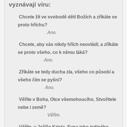
vyznávají víru:
Chcete žít ve svobodě dětí Božích a zříkáte se
·
proto hříchu?
Ano.
Chcete, aby vás nikdy hřích neovládl, a zříkáte
·
se proto všeho, co k němu láká?
Ano.
Zříkáte se tedy ducha zla, všeho co působí a
·
všeho čím se pyšní?
Ano.
Věříte v Boha, Otce všemohoucího, Stvořitele
·
nebe i země?
Věřím.
Věříte, v Ježíše Krista, Syna jeho jediného,