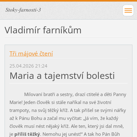
Stoky-farnosti-3
Vladimír farníkům
Tři májové čtení
25.04.2026 21:24
Maria a tajemství bolesti
Milovaní bratři a sestry, drazí ctitelé a děti Panny
Marie! Jeden člověk si stále naříkal na své životní
trampoty, na svůj těžký kříž. A tak přišel se svými nářky
až k Pánu Bohu a začal mu vyčítat: „Já vím, že každý
člověk musí nést ně­jaký kříž. Ale ten, který jsi dal mně,
je
příliš těžký
. Nemohu jej unést!“ A tak ho Pán Bůh