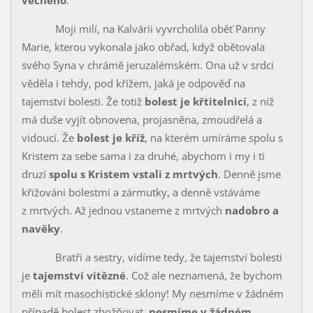
věčného
.
Moji milí, na Kalvárii vyvrcholila oběť Panny
Marie, kterou vyko­nala jako obřad, když obětovala
svého Syna v chrámě jeruzalémském. Ona už v srdci
věděla i tehdy, pod křížem, jaká je odpověď na
tajemství bolesti. Že totiž
bolest je křtitelnicí
, z níž
má duše vyjít obnovena, projasněna, zmoudřelá a
vidoucí. Že
bolest je kříž
, na kterém umíráme spolu s
Kristem za sebe sama i za druhé, abychom i my i ti
druzí
spolu s Kristem vstali z mrtvých
. Denně jsme
křižováni bolestmi a zármutky, a denně vstáváme
z mrtvých. Až jednou vstaneme z mrtvých
nadobro a
navěky
.
Bratři a sestry, vidíme tedy, že tajemství bolesti
je
tajemství ví­tězné
. Což ale neznamená, že bychom
měli mít masochistické sklony! My nesmíme v žádném
případě bolest zbožňovat,
nesmíme v žádném