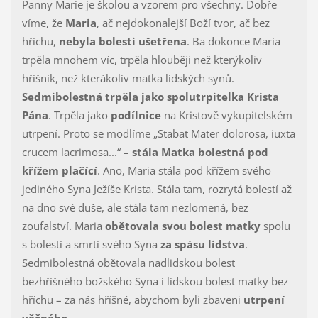
Panny Marie je školou a vzorem pro všechny. Dobře
víme, že
Maria
, ač nejdokonalejší Boží tvor, ač bez
hříchu,
nebyla bolesti ušetřena
. Ba dokonce Maria
trpěla mnohem víc, trpěla hlouběji než který­koliv
hříšník, než kterákoliv matka lidských synů.
Sedmibolestná trpěla jako spolutrpitelka Krista
Pána
. Trpěla jako
podílnice
na Kristově vyku­pitelském
utrpení. Proto se modlíme „Stabat Mater dolorosa, iuxta
crucem lacrimosa...“ –
stála Matka bolestná pod
křížem plačící
. Ano, Maria stála pod křížem svého
jediného Syna Ježíše Krista. Stála tam, rozrytá bolestí až
na dno své duše, ale stála tam nezlomená, bez
zoufalství. Maria
obětovala svou bolest matky
spolu
s bolestí a smrtí svého Syna
za spásu lidstva
.
Sedmibolestná obětovala nadlidskou bolest
bezhříšného božského Syna i lidskou bolest matky bez
hříchu – za nás hříšné, abychom byli zbaveni
utrpení