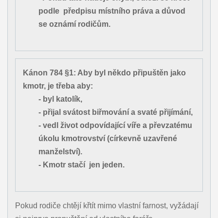
podle předpisu místního práva a důvod
se oznámí rodičům.
Kánon 784 §1: Aby byl někdo připuštěn jako
kmotr, je třeba aby:
- byl katolík,
- přijal svátost biřmování a svaté přijímání,
- vedl život odpovídající víře a převzatému
úkolu kmotrovství (církevně uzavřené
manželství).
- Kmotr stačí jen jeden.
Pokud rodiče chtějí křtít mimo vlastní farnost, vyžádají