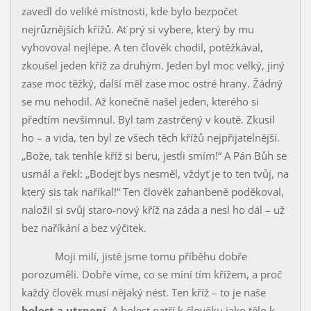
zavedl do veliké místnosti, kde bylo bezpočet
nejrůznějších křížů. Ať prý si vybere, který by mu
vyhovoval nejlépe. A ten člověk cho­dil, po­těžkával,
zkoušel jeden kříž za druhým. Jeden byl moc velký, jiný
zase moc těžký, další měl zase moc ostré hrany. Žádný
se mu nehodil. Až ko­nečně našel jeden, kterého si
předtím nevšimnul. Byl tam zastrčený v koutě. Zkusil
ho – a vida, ten byl ze všech těch křížů nejpřijatelnější.
„Bože, tak tenhle kříž si beru, jestli smím!“ A Pán Bůh se
usmál a řekl: „Bodejť bys nesměl, vždyť je to ten tvůj, na
který sis tak naříkal!“ Ten člověk zahanbeně poděkoval,
naložil si svůj staro-nový kříž na záda a nesl ho dál – už
bez naříkání a bez výčitek.
Moji milí, jistě jsme tomu příběhu dobře
porozuměli. Dobře víme, co se míní tím křížem, a proč
každý člověk musí nějaký nést. Ten kříž – to je naše
bolest a utrpení
. A bolest patří k člověku jako tělo k