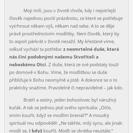
Moji milí, jsou v životě chvíle, kdy i nejotrlejší
člověk najednou pocítí prázdnotu, ze které se potřebuje
vytrhnout někam výš, někam nad sebe. A to se děje
právě prostřednictvím modlitby. Není člověk, který by
to aspoň párkrát v životě nezažil. My křesťané víme,
odkud vychází ta po­třeba:
z nesmrtelné duše, která
nás činí podobnými našemu Stvořiteli a
nebeskému Otci
. Z duše, která ze své podstaty touží
po domově v Bohu. Víme, že modlitbou se duše
přibližuje k Bohu neomylně a jistě. A dokonce se o to
prakticky snažíme. Pravidelně či nepravidelně – jak kdo.
Bratři a sestry, jeden bohoslovec byl náruživý
kuřák. A tak se jed­nou ptal svého spirituála: „Otče,
smím kouřit, když se modlím breviář?“ A moudrý
spirituál mu odpověděl: „Ne takhle, milý synu, ale jinak:
modli se,
i když
kouříš. Modli se zkrátka neustále.“