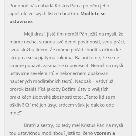
Podobně nás nabádá Kristus Pán a po něm jeho
apoštolé ve svých listech bratřím:
Modlete se
ustavičně
.
Moji drazí, jistě tím neměl Pán Ježíš na mysli, že
máme nechat stra­nou své denní povinnosti, svou práci,
svou službu lidem. Že máme pořád chodit s očima ke
stropu a se sepjatýma rukama. Ba ani to ne, že se ne­
smíme pobavit, zasmát se či poveselit. Neměl na mysli
ustavičné ševelení rtů v nekonečném opakování
naučených modlitebních textů. Naopak – vždyť už
prorok Izaiáš říká jakoby Božími ústy o vnějších
praktikách ži­dovské zbožnosti toto: „Tento lid se mi
oškliví! Ctí mě jen ústy, srdcem však je daleko ode
mne!“
Bratři a sestry, co tedy měl Kristus Pán na mysli
tou ustavičnou modlitbou? Jistě to, čeho
vzorem a