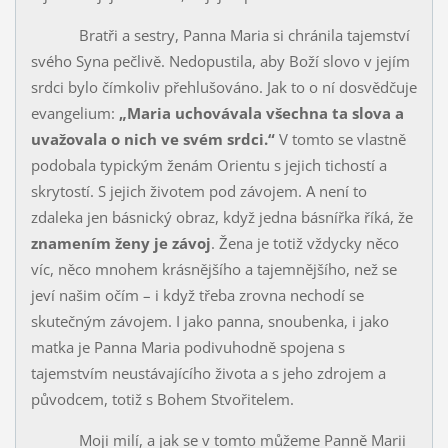
Bratři a sestry, Panna Maria si chránila tajemství
svého Syna peč­livě. Nedopustila, aby Boží slovo v jejím
srdci bylo čímkoliv přehlušo­váno. Jak to o ní dosvědčuje
evangelium:
„Maria uchovávala všechna ta slova a
uvažovala o nich ve svém srdci.“
V tomto se vlastně
podobala ty­pickým ženám Orientu s jejich tichostí a
skrytostí. S jejich životem pod závojem. A není to
zdaleka jen básnický obraz, když jedna básnířka říká, že
znamením ženy je závoj
. Žena je totiž vždycky něco
víc, něco mnohem krásnějšího a tajemnějšího, než se
jeví našim očím – i když třeba zrovna nechodí se
skutečným závojem. I jako panna, snoubenka, i jako
matka je Panna Maria podivuhodně spojena s
tajemstvím neustávajícího života a s jeho zdrojem a
původcem, totiž s Bohem Stvořitelem.
Moji milí, a jak se v tomto můžeme Panně Marii