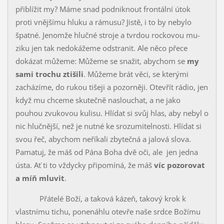
přiblížit my? Máme snad podniknout frontální útok
proti vnějšímu hluku a rámusu? Jistě, i to by nebylo
špatné. Jenomže hlučné stroje a tvrdou rockovou mu­
ziku jen tak nedokážeme odstranit. Ale něco přece
dokázat můžeme: Mů­žeme se snažit, abychom se
my
sami trochu ztišili
. Můžeme brát věci, se kterými
zacházíme, do rukou tišeji a pozorněji. Otevřít rádio, jen
když mu chceme skutečně naslouchat, a ne jako
pouhou zvukovou kulisu. Hlídat si svůj hlas, aby nebyl o
nic hlučnější, než je nutné ke srozumitelnosti. Hlídat si
svou řeč, abychom neříkali zbytečná a jalová slova.
Pamatuj, že máš od Pána Boha dvě oči, ale jen jedna
ústa. Ať ti to vždycky připomíná, že máš
víc pozorovat
a míň mluvit
.
Přátelé Boží, a taková kázeň, takový krok k
vlastnímu tichu, ponená­hlu otevře naše srdce Božímu