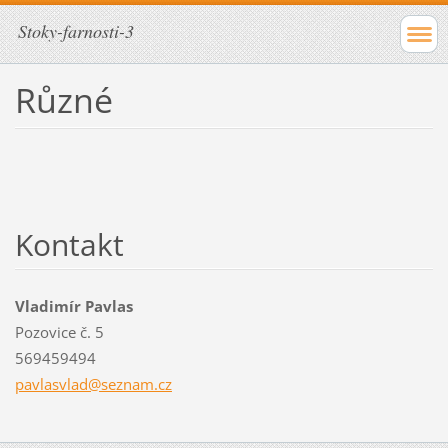
Stoky-farnosti-3
Různé
Kontakt
Vladimír Pavlas
Pozovice č. 5
569459494
pavlasvl
ad@sezna
m.cz