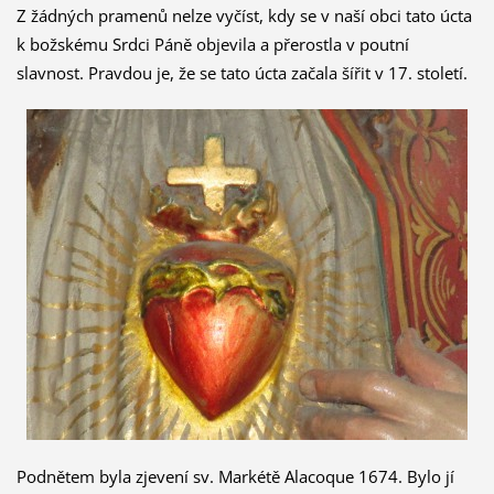
Z žádných pramenů nelze vyčíst, kdy se v naší obci tato úcta
k božskému Srdci Páně objevila a přerostla v poutní
slavnost. Pravdou je, že se tato úcta začala šířit v 17. století.
Podnětem byla zjevení sv. Markétě Alacoque 1674. Bylo jí