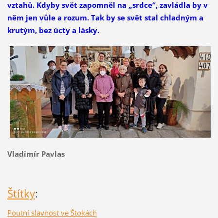
vztahů. Kdyby svět zapomněl na „srdce“, zavládla by v
něm jen vůle a rozum. Tak by se svět stal chladným a
krutým, bez úcty a lásky.
Vladimír Pavlas
Štítky
:
Poutní slavnost ve Štokách