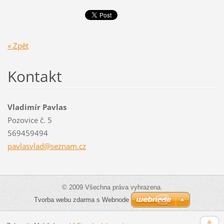
« Zpět
Kontakt
Vladimír Pavlas
Pozovice č. 5
569459494
pavlasvl
ad@sezna
m.cz
© 2009 Všechna práva vyhrazena.
Tvorba webu zdarma s Webnode