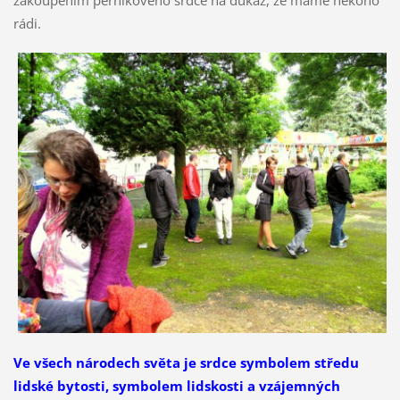
zakoupením perníkového srdce na důkaz, že máme někoho
rádi.
Ve všech národech světa je srdce symbolem středu
lidské bytosti, symbolem lidskosti a vzájemných