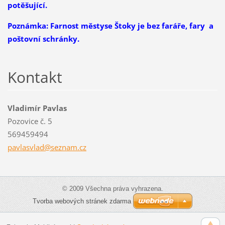
potěšující.
Poznámka: Farnost městyse Štoky je bez faráře, fary a
poštovní schránky.
Kontakt
Vladimír Pavlas
Pozovice č. 5
569459494
pavlasvl
ad@sezna
m.cz
© 2009 Všechna práva vyhrazena.
Tvorba webových stránek zdarma